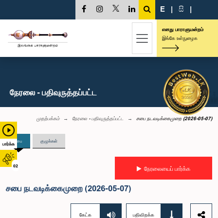
E
|
සි
|
எனது பாராளுமன்றம்
இங்கே உள்நுழைக
நேரலை - பதிவுருத்தப்பட்ட
முதற்பக்கம்
நேரலை - பதிவுருத்தப்பட்ட
சபை நடவடிக்கைமுறை (2026-05-07)
சபை
குழுக்கள்
பார்க்க
02
நேரலையைப் பார்க்க
சபை நடவடிக்கைமுறை (2026-05-07)
கேட்க
பதிவிறக்க