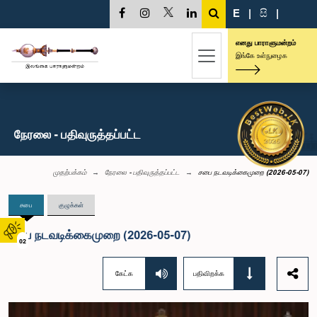
E
|
සි
|
எனது பாராளுமன்றம்
இங்கே உள்நுழைக
நேரலை - பதிவுருத்தப்பட்ட
முதற்பக்கம்
நேரலை - பதிவுருத்தப்பட்ட
சபை நடவடிக்கைமுறை (2026-05-07)
சபை
குழுக்கள்
சபை நடவடிக்கைமுறை (2026-05-07)
02
கேட்க
பதிவிறக்க