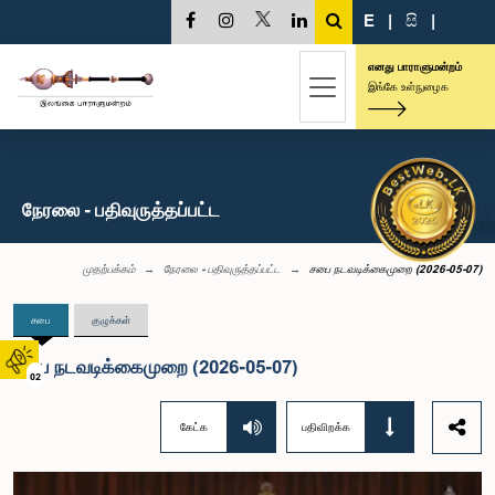
E
|
සි
|
எனது பாராளுமன்றம்
இங்கே உள்நுழைக
நேரலை - பதிவுருத்தப்பட்ட
முதற்பக்கம்
நேரலை - பதிவுருத்தப்பட்ட
சபை நடவடிக்கைமுறை (2026-05-07)
சபை
குழுக்கள்
சபை நடவடிக்கைமுறை (2026-05-07)
02
கேட்க
பதிவிறக்க