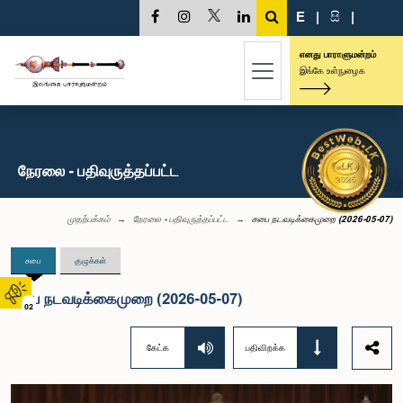
E
|
සි
|
எனது பாராளுமன்றம்
இங்கே உள்நுழைக
நேரலை - பதிவுருத்தப்பட்ட
முதற்பக்கம்
நேரலை - பதிவுருத்தப்பட்ட
சபை நடவடிக்கைமுறை (2026-05-07)
சபை
குழுக்கள்
சபை நடவடிக்கைமுறை (2026-05-07)
02
கேட்க
பதிவிறக்க