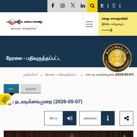
E
|
සි
|
எனது பாராளுமன்றம்
இங்கே உள்நுழைக
நேரலை - பதிவுருத்தப்பட்ட
முதற்பக்கம்
நேரலை - பதிவுருத்தப்பட்ட
சபை நடவடிக்கைமுறை (2026-05-07)
சபை
குழுக்கள்
சபை நடவடிக்கைமுறை (2026-05-07)
02
கேட்க
பதிவிறக்க