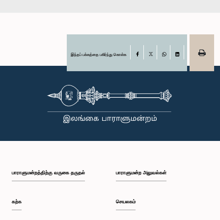
இந்தப் பக்கத்தை பகிர்ந்து கொள்க
Facebook
X
WhatsApp
LinkedIn
பாராளுமன்றத்திற்கு வருகை தருதல்
பாராளுமன்ற அலுவல்கள்
கற்க
செயலகம்