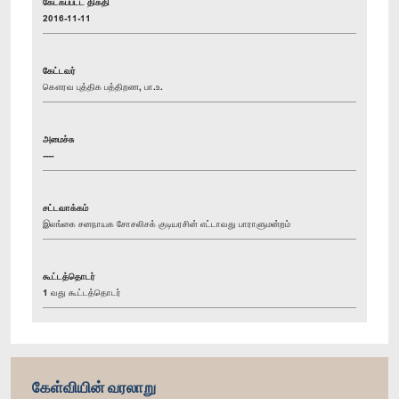
கேட்கப்பட்ட திகதி
2016-11-11
கேட்டவர்
கௌரவ புத்திக பத்திறண, பா.உ.
அமைச்சு
----
சட்டவாக்கம்
இலங்கை சனநாயக சோசலிசக் குடியரசின் எட்டாவது பாராளுமன்றம்
கூட்டத்தொடர்
1 வது கூட்டத்தொடர்
கேள்வியின் வரலாறு