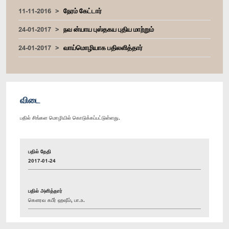
11-11-2016
நேரம் கேட்டார்
24-01-2017
நவ ன்யாய புஸ்தகய புதிய மாற்றும்
24-01-2017
வாய்மொழியாக பதிலளித்தார்
விடை
பதில் சிங்கள மொழியில் கொடுக்கப்பட்டுள்ளது.
பதில் தேதி
2017-01-24
பதில் அளித்தார்
கௌரவ கபீர் ஹஷீம், பா.உ.