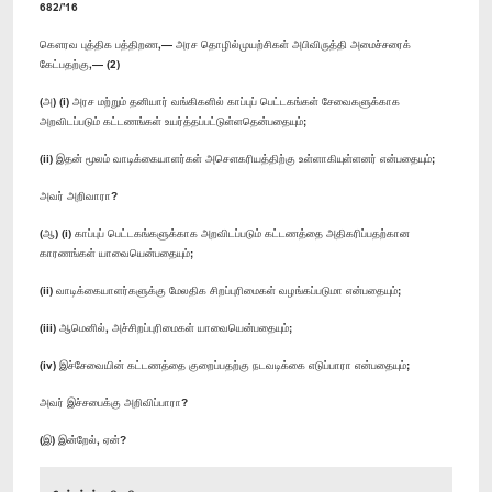
682/'16
கௌரவ புத்திக பத்திறண,— அரச தொழில்முயற்சிகள் அபிவிருத்தி அமைச்சரைக்
கேட்பதற்கு,— (2)
(அ) (i) அரச மற்றும் தனியார் வங்கிகளில் காப்புப் பெட்டகங்கள் சேவைகளுக்காக
அறவிடப்படும் கட்டணங்கள் உயர்த்தப்பட்டுள்ளதென்பதையும்;
(ii) இதன் மூலம் வாடிக்கையாளர்கள் அசௌகரியத்திற்கு உள்ளாகியுள்ளனர் என்பதையும்;
அவர் அறிவாரா?
(ஆ) (i) காப்புப் பெட்டகங்களுக்காக அறவிடப்படும் கட்டணத்தை அதிகரிப்பதற்கான
காரணங்கள் யாவையென்பதையும்;
(ii) வாடிக்கையாளர்களுக்கு மேலதிக சிறப்புரிமைகள் வழங்கப்படுமா என்பதையும்;
(iii) ஆமெனில், அச்சிறப்புரிமைகள் யாவையென்பதையும்;
(iv) இச்சேவையின் கட்டணத்தை குறைப்பதற்கு நடவடிக்கை எடுப்பாரா என்பதையும்;
அவர் இச்சபைக்கு அறிவிப்பாரா?
(இ) இன்றேல், ஏன்?