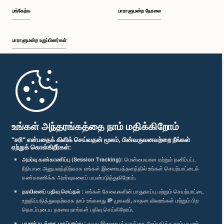
பங்கேற்க
பாராளுமன்ற நேரலை
பாராளுமன்ற உறுப்பினர்கள்
முதற்பக்கம்
பாராளுமன்ற கையடக்க செயலி
உங்கள் அந்தரங்கத்தை நாம் மதிக்கிறோம்
"சரி" என்பதைக் கிளிக் செய்வதன் மூலம், பின்வருவனவற்றை நீங்கள்
ஏற்றுக் கொள்கிறீர்கள்:
அமர்வு கண்காணிப்பு (Session Tracking):
மென்மையான மற்றும் தனிப்பட்ட
ரீதியான அனுபவத்திற்காக எங்கள் இணையத்தளத்தில் உங்கள் செயற்பாட்டைக்
எம்மை பின்தொடர்க :
கண்காணிக்க அமர்வுகளைப் பயன்படுத்துகிறோம்.
தரவினைப் பதிவு செய்தல் :
எங்கள் சேவைகளின் பாதுகாப்பு மற்றும் செயற்பாட்டை
விருதுகள்
உறுதிப்படுத்துவதற்காக நாம் உங்களது IP முகவரி, சாதன விவரங்கள் மற்றும் பிற
தொடர்புடைய தரவை நாங்கள் பதிவு செய்கிறோம்.
பயனர் நடத்தை பகுப்பாய்வு :
எமது இணையத்தளத்தை மேம்படுத்த நாம் பயனர்