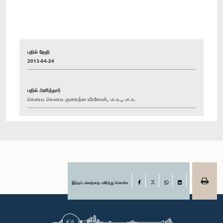
பதில் தேதி
2013-04-24
பதில் அளித்தார்
கௌரவ கௌரவ குணரத்ன வீரகோன், பா.உ.,, பா.உ.
இந்தப் பக்கத்தை பகிர்ந்து கொள்க
Facebook
X
WhatsApp
LinkedIn