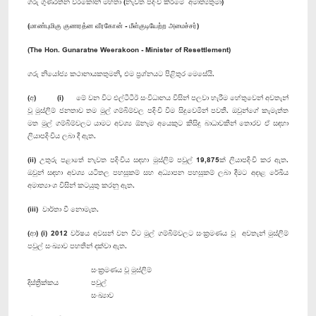
ගරු ගුණරත්න වීරකෝන් මහතා (නැවත පදිංචි කිරීමේ අමාත්‍යතුමා)
(மாண்புமிகு குணரத்ன வீரகோன் - மீள்குடியேற்ற அமைச்சர்)
(The Hon. Gunaratne Weerakoon - Minister of Resettlement)
ගරු නියෝජ්‍ය කථානායකතුමනි, එම ප්‍රශ්නයට පිළිතුර මෙසේයි.
(අ) (i) මේ වන විට එල්ටීටීඊ සංවිධානය විසින් පලවා හැරීම හේතුවෙන් අවතැන්
වූ මුස්ලිම් ජනතාව තම මුල් ගම්බිම්වල පදිංචි වීම සිදුවෙමින් පවතී. ඔවුන්ගේ කැමැත්ත
මත මුල් ගම්බිම්වලට යාමට අවශ්‍ය ඕනෑම අයෙකුට කිසිදු බාධාවකින් තොරව ඒ සඳහා
ලියාපදිංචිය ලබා දී ඇත.
(ii) උතුරු පළාතේ නැවත පදිංචිය සඳහා මුස්ලිම් පවුල් 19,875ක් ලියාපදිංචි කර ඇත.
ඔවුන් සඳහා අවශ්‍ය යටිතල පහසුකම් සහ අධ්‍යාපන පහසුකම් ලබා දීමට අදාළ රේඛීය
අමාත්‍යාංශ විසින් කටයුතු කරනු ඇත.
(iii) වාර්තා වී නොමැත.
(ආ) (i) 2012 වර්ෂය අවසන් වන විට මුල් ගම්බිම්වලට සංක්‍රමණය වූ අවතැන් මුස්ලිම්
පවුල් සංඛ්‍යාව පහතින් දක්වා ඇත.
සංක්‍රමණය වූ මුස්ලිම්
දිස්ත්‍රික්කය
පවුල්
සංඛ්‍යාව