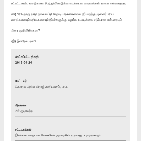
உட்கட்டமைப்பு வசதிகளை பெற்றுக்கொடுக்காமைக்கான காரணங்கள் யாவை என்பதையும்;
(iv) பிரிதொரு நாடு தலையிட்டு மேற்படி பிரச்சினையை தீர்ப்பதற்கு முன்னர் உரிய
வசதிகளையும் பதிவுகளையும் இவர்களுக்கு வழங்க நடவடிக்கை எடுப்பாரா என்பதையும்
அவர் குறிப்பிடுவாரா?
(இ) இன்றேல், ஏன்?
கேட்கப்பட்ட திகதி
2013-04-24
கேட்டவர்
கௌரவ அகில விராஜ் காரியவசம், பா.உ.
அமைச்சு
மீள் குடியேற்ற
சட்டவாக்கம்
இலங்கை சனநாயக சோசலிசக் குடியரசின் ஏழாவது பாராளுமன்றம்