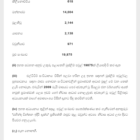
කිලිනොච්චිය
618
මන්නාරම
14,004
මුලතිවු
2,144
යාපනය
2,138
වවුනියාව
971
මුළු සංඛ්‍යාව
19,875
(ii) ඉහත සටහන අනුව උතුරු පළාතෙහි මුස්ලිම් පවුල් 19875ක් ලියාපදිංචි කර ඇත
(iii) එල්ටීටීඊ සංවිධානය විසින් පලවා හරින ලද ඉහත සඳහන් මුස්ලිම් පවුල්වල
සුබසාධනය සඳහා රාජ්‍ය නොවන සංවිධානවලින් ප්‍රමාණවත් ආධාර මුදල් මේ වන තෙක්
ලැබී නොමැත. එබැවින් 2009 මැයි මාසයට පෙර අවතැන් වූ සියලුම ජන වර්ගයන්ට අයත්
නමුත් ප්‍රමාණවත් ලෙස ඉඩම් හෝ නිවාස ආධාර නොලැබුණ අවතැන් වූ පවුල් පිළිබඳව
අධ්‍යයනයක් මාගේ අමාත්‍යාංශය විසින් දැනට සිදු කරමින් පවතී.
(iv) ඉහත අධ්‍යයනය තුළින් අදාළ පවුල් සංඛ්‍යාව සත්‍යේක්ෂණය කර ගැනීමෙන් අනතුරුව
'මහින්ද චින්තන ඉදිරි දැක්ම' ප්‍රතිපත්ති රාමුව තුළ ඔවුන්ට අවශ්‍ය නිවාස අධාර ලබා දීමට
පියවර ගනු ලැබේ.
(ඇ) පැන නොනඟී.