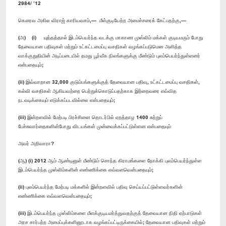
2984/ ’12
கௌரவ அகில விராஜ் காரியவசம்,— மீள்குடியேற்ற அமைச்சரைக் கேட்பதற்கு,—
(அ) (i) யுத்தத்தால் இடம்பெயர்ந்த வடக்கு மாகாண முஸ்லிம் மக்கள் குடியமரும் போது
தேவையான பதிவுகள் மற்றும் உட்கட்டமைப்பு வசதிகள் வழங்கப்படுமென அளித்த
வாக்குறுதியின் அடிப்படையில் தமது பூர்வீக நிலங்களுக்கு மீண்டும் புலம்பெயர்ந்துள்ளனர்
என்பதையும்;
(ii) இவ்வாறான 32,000 குடும்பங்களுக்குத் தேவையான பதிவு, உட்கட்டமைப்பு வசதிகள்,
கல்வி வசதிகள் ஆகியவற்றை பெற்றுக்கொடுப்பதற்காக இற்றைவரை எவ்வித
நடவடிக்கையும் எடுக்கப்படவில்லை என்பதையும்;
(iii) இன்றளவில் மேற்படி பிரச்சினை தொடர்பில் ஏறத்தாழ 1400 சுற்றுப்
பேச்சுவார்தைகளின்போது விடயங்கள் முன்வைக்கப்பட்டுள்ளன என்பதையும்
அவர் அறிவாரா?
(ஆ) (i) 2012 ஆம் ஆண்டினுள் மீண்டும் சொந்த கிராமங்களை நோக்கி புலம்பெயர்ந்துள்ள
இடம்பெயர்ந்த முஸ்லிம்களின் எண்ணிக்கை எவ்வளவென்பதையும்;
(ii) புலம்பெயர்ந்த மேற்படி மக்களில் இன்றளவில் பதிவு செய்யப்பட்டுள்ளவர்களின்
எண்ணிக்கை எவ்வளவென்பதையும்;
(iii) இடம்பெயர்ந்த முஸ்லிம்களை மீளக்குடியமர்த்துவதற்குத் தேவையான நிதி ஏற்பாடுகள்
அரச சார்பற்ற அமைப்புக்களினூடாக வழங்கப்பட்டிருக்கையில்; தேவையான பதிவுகள் மற்றும்