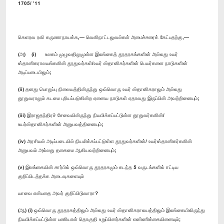
1705/ ’11
கெளரவ ரவி கருணாநாயக்க,— வெளிநாட்டலுவல்கள் அமைச்சரைக் கேட்பதற்கு,—
(அ) (i) உலகம் முழுவதிலுமுள்ள இலங்கைத் தூதரகங்களின் அல்லது உயர்
ஸ்தானிகராலயங்களின் தூதுவர்கள்/உயர் ஸ்தானிகர்களின் பெயர்களை நாடுகளின்
அடிப்படையிலும்;
(ii) தனது பொறுப்பு நிலையத்திலிருந்து ஒவ்வொரு உயர் ஸ்தானிகராலும் அல்லது
தூதுவராலும் கடமை புரியப்படுகின்ற ஏனைய நாடுகள் ஏதாவது இருப்பின் அவற்றினையும்;
(iii) இராஜதந்திரச் சேவையிலிருந்து நியமிக்கப்பட்டுள்ள தூதுவர்களின்/
உயர்ஸ்தானிகர்களின் அனுபவத்தினையும்;
(iv) அரசியல் அடிப்படையில் நியமிக்கப்பட்டுள்ள தூதுவர்களின்/ உயர்ஸ்தானிகர்களின்
அனுபவம் அல்லது தகைமை ஆகியவற்றினையும்;
(v) இலங்கையின் சார்பில் ஒவ்வொரு தூதரகமும் கடந்த 5 வருடங்களில் ஈட்டிய
குறிப்பிடத்தக்க அடைவுகளையும்
யாவை என்பதை அவர் குறிப்பிடுவாரா?
(ஆ) (i) ஒவ்வொரு தூதரகத்திலும் அல்லது உயர் ஸ்தானிகராலயத்திலும் இலங்கையிலிருந்து
நியமிக்கப்பட்டுள்ள பணியாள் தொகுதி உறுப்பினர்களின் எண்ணிக்கையினையும்;