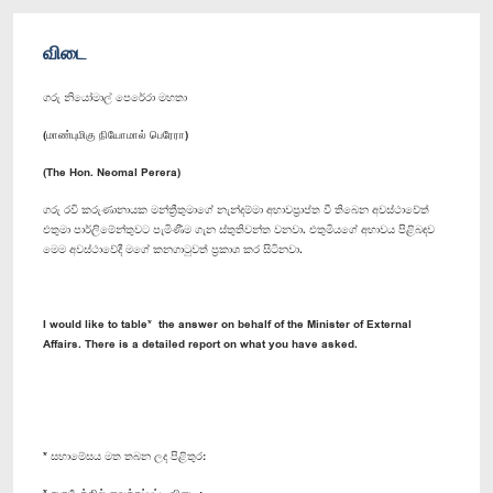
விடை
ගරු නියෝමාල් පෙරේරා මහතා
(மாண்புமிகு நியோமால் பெரேரா)
(The Hon. Neomal Perera)
ගරු රවි කරුණානායක මන්ත්‍රීතුමාගේ නැන්දම්මා අභාවප්‍රාප්ත වී ‍තිබෙන අවස්ථාවේත්
එතුමා පාර්ලිමේන්තුවට පැමිණීම ගැන ස්තුතිවන්ත වනවා. එතුමියගේ අභාවය පිළිබඳව
මෙම අවස්ථාවේදී මගේ කනගාටුවත් ප්‍රකාශ කර සිටිනවා.
I would like to table* the answer on behalf of the Minister of External
Affairs. There is a detailed report on what you have asked.
* සභාමේසය මත තබන ලද පිළිතුර:
* சபாபீடத்தில் வைக்கப்பட்ட விடை :