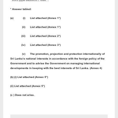
* Answer tabled:
(a) (i) List attached (Annex 1*)
(ii) List attached (Annex 1*)
(iii) List attached (Annex 2*)
(iv) List attached (Annex 3*)
(v) The promotion, projection and protection internationally of
Sri Lanka’s national interests in accordance with the foreign policy of the
Government and to advise the Government on managing international
developments in keeping with the best interests of Sri Lanka. (Annex 4)
(b) (i) List attached (Annex 5*)
(ii) List attached (Annex 5*)
(c ) Does not arise.