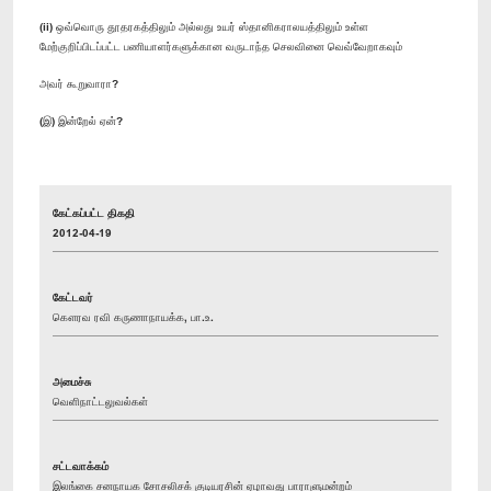
(ii) ஒவ்வொரு தூதரகத்திலும் அல்லது உயர் ஸ்தானிகராலயத்திலும் உள்ள
மேற்குறிப்பிடப்பட்ட பணியாளர்களுக்கான வருடாந்த செலவினை வெவ்வேறாகவும்
அவர் கூறுவாரா?
(இ) இன்றேல் ஏன்?
கேட்கப்பட்ட திகதி
2012-04-19
கேட்டவர்
கௌரவ ரவி கருணாநாயக்க, பா.உ.
அமைச்சு
வெளிநாட்டலுவல்கள்
சட்டவாக்கம்
இலங்கை சனநாயக சோசலிசக் குடியரசின் ஏழாவது பாராளுமன்றம்