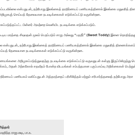
டவில்லை என்பதுடன், தற்போது இலங்கைத் தரநிர்ணயப் பணியகத்தினால் இலங்கை மதுவரித் திணைக
றிமுகஞ் செய்யத் தேவையான நடவடிக்கைகள் எடுக்கப்பட்டு வருகின்றன.
ப்படுத்தப்பட்ட பின்னர் அவற்றை வெளியிட நடவடிக்கை எடுக்கப்படும்.
டிய மரத்தை சீவுவதன் மூலம் பெறப்படும் சாறு அல்லது “பதநீர்” (Sweet Toddy) இனை நொதித்தலுக்
்லை என்பதுடன், தற்போது இலங்கைத் தரநிர்ணயப் பணியகத்தினால் இலங்கை மதுவரித் திணைக்களம் ம
ய்யத் தேவையான நடவடிக்கைகள் எடுக்கப்பட்டு வருகின்றன.
ிர்ணயங்களை அறிமுகப்படுத்துவதற்கு நடவடிக்கை எடுக்கப்பட்டு வருவதுடன் கள்ளு இருப்பிலிருந்து 
ளடக்கம், அதன் அற்ககோல் சதவீதம் போன்ற விடயங்கள் சம்பந்தமான பகுப்பாய்வு அறிக்கைகள் பெற்று
ரநிர்ணயப் பணியகம் வகிப்பதுடன் அத்தரத்தைப் பரிசீலித்தல் மற்றும் சரிபார்த்தலைத் தற்போது 
ித்தார்
ிந்த ராஜபக்ஷ, பா.உ.