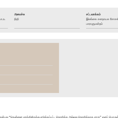
அமைச்சு
சட்டவாக்கம்
ா.உ.
நிதி
இலங்கை சனநாயக சோசலிச
பாராளுமன்றம்
என்பது “தென்னை மரத்திலிருந்து எடுக்கப்பட்ட நொதித்த அல்லது நொதிக்காத சாறு” எனப் பொருள்