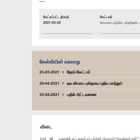
----
கேட்கப்பட்ட திகதி
கேட்டவர்
2021-03-25
கௌரவ புத்திக பத்திறண, ப
கேள்வியின் வரலாறு
25-03-2021
நேரம் கேட்டார்
20-04-2021
நவ ன்யாய புஸ்தகய புதிய மாற்றும்
20-04-2021
பதில் அட்டவணை
விடை
(அ) (i) மதுவரிக் கட்டளைச் சட்டத்தின் பிரகாரம் “தென்னம் கள்” 