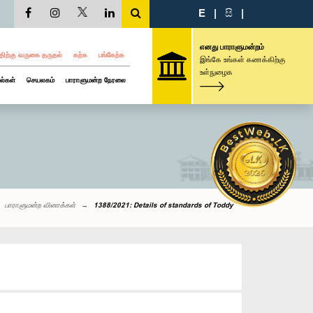
E
|
සි
|
எனது பாராளுமன்றம்
திற்கு வருகை தருதல்
கற்க
பங்கேற்க
இங்கே உங்கள் கணக்கிற்கு
உள்நுழைக
ல்கள்
செயலகம்
பாராளுமன்ற நேரலை
பாராளுமன்ற வினாக்கள்
1388/2021: Details of standards of Toddy