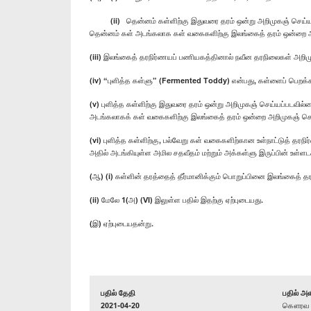
(ii) தென்னம் கள்ளிற்கு இதுவரை தரம் ஒன்று அறிமுகஞ் செய்யப்ப
தென்னம் கள் அடங்கலாக கள் வகைகளிற்கு இலங்கைத் தரம் ஒன்றை அ
(iii) இலங்கைத் தரநிர்ணயப் பணியகத்தினால் நவீன தரநிலைகள் அறிமுக
(iv) “புளித்த கள்ளு” (Fermented Toddy) என்பது, கள்ளைப் பெறக்கூ
(v) புளித்த கள்ளிற்கு இதுவரை தரம் ஒன்று அறிமுகஞ் செய்யப்படவில
அடங்கலாகக் கள் வகைகளிற்கு இலங்கைத் தரம் ஒன்றை அறிமுகஞ் செ
(vi) புளித்த கள்ளிற்கு, பல்வேறு கள் வகைகளிற்கான உள்நாட்டுத் தரந
அதில் அடங்கியுள்ள அமில சதவீதம் மற்றும் அக்கள்ளு இருப்பின் உள்
(ஆ) (i) கள்ளின் தரத்தைத் தீர்மானிக்கும் பொறுப்பினை இலங்கைத் த
(ii) மேலே 1(அ) (VI) இலுள்ள பதில் இதற்கு ஏற்புடையது.
(இ) ஏற்புடையதன்று.
பதில் தேதி
பதில் அள
2021-04-20
கௌரவ மஹ