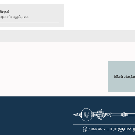
ித்தார்
 சப்ரி ரஹீம், பா.உ.
இந்தப் பக்கத்