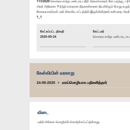
113/2020 கௌரவ சாந்த பண்டார,- நீதி அமைச்சரைக் கேட்பதற்கு, - (அ)
அவர் அறிவாரா ? (ஆ) சமாதான நீதவான்களை நியமிக்கும் போது கருத
சேவையாளர்கள் பலர் கிராமிய மட்டத்தில் இருக்கின்றனர் என்பதை அவ
1_1
கேட்கப்பட்ட திகதி
கேட்டவர்
2020-09-24
கௌரவ சாந்த பண்டார, பா.
கேள்வியின் வரலாறு
24-09-2020
வாய்மொழியாக பதிலளித்தார்
விடை
பதில் சிங்கள மொழியில் கொடுக்கப்பட்டுள்ளது.