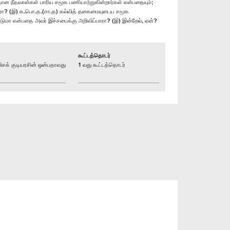
தான நீதவான்கள் பாரிய சமூக பணியாற்றுகின்றார்கள் என்பதையும்;
ாரா? (இ) க.பொ.த.(சா.த) கல்வித் தகைமையுடைய சமூக
டுமா என்பதை அவர் இச்சபைக்கு அறிவிப்பாரா? (இ) இன்றேல், ஏன்?
கூட்டத்தொடர்
க் குடியரசின் ஒன்பதாவது
1 வது கூட்டத்தொடர்