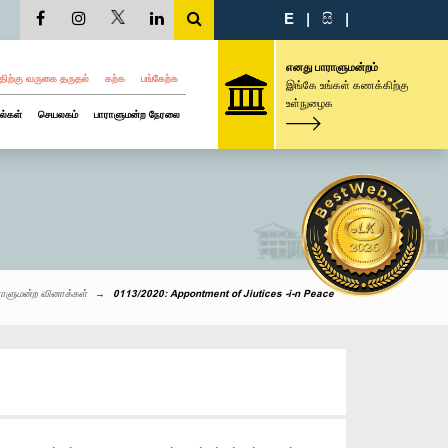
E
|
සි
|
எனது பாராளுமன்றம்
திற்கு வருகை தருதல்
கற்க
பங்கேற்க
இங்கே உங்கள் கணக்கிற்கு
உள்நுழைக
ல்கள்
செயலகம்
பாராளுமன்ற நேரலை
ராளுமன்ற வினாக்கள்
0113/2020: Appontment of Jiutices -i-n Peace