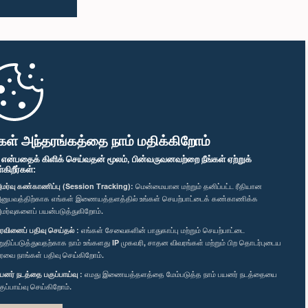
கள் அந்தரங்கத்தை நாம் மதிக்கிறோம்
" என்பதைக் கிளிக் செய்வதன் மூலம், பின்வருவனவற்றை நீங்கள் ஏற்றுக்
ிறீர்கள்:
மர்வு கண்காணிப்பு (Session Tracking):
மென்மையான மற்றும் தனிப்பட்ட ரீதியான
னுபவத்திற்காக எங்கள் இணையத்தளத்தில் உங்கள் செயற்பாட்டைக் கண்காணிக்க
மர்வுகளைப் பயன்படுத்துகிறோம்.
ரவினைப் பதிவு செய்தல் :
எங்கள் சேவைகளின் பாதுகாப்பு மற்றும் செயற்பாட்டை
றுதிப்படுத்துவதற்காக நாம் உங்களது IP முகவரி, சாதன விவரங்கள் மற்றும் பிற தொடர்புடைய
ரவை நாங்கள் பதிவு செய்கிறோம்.
யனர் நடத்தை பகுப்பாய்வு :
எமது இணையத்தளத்தை மேம்படுத்த நாம் பயனர் நடத்தையை
குப்பாய்வு செய்கிறோம்.