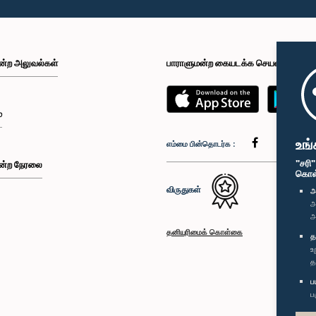
ன்ற அலுவல்கள்
பாராளுமன்ற கையடக்க செயலி
்
உங்
எம்மை பின்தொடர்க :
"சரி
ன்ற நேரலை
கொள்க
விருதுகள்
அ
அ
அ
தனியுரிமைக் கொள்கை
த
உ
த
ப
ப