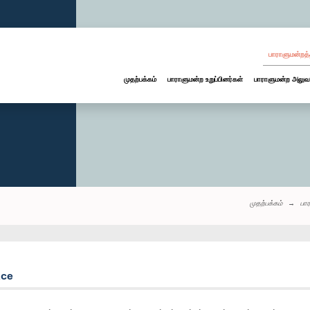
பாராளுமன்றத்
முதற்பக்கம்
பாராளுமன்ற உறுப்பினர்கள்
பாராளுமன்ற அலுவ
முதற்பக்கம்
பா
ace