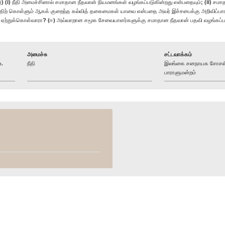
 (i) நீதி அமைச்சினால் சமாதான நீதவான் நியமனங்கள் வழங்கப்படுகின்றது என்பதையும்; (ii) சமா
்திற் கொள்ளும் ஆகக் குறைந்த கல்வித் தகைமைகள் யாவை என்பதை அவர் இச்சபைக்கு அறிவிப்ப
ர் ஏற்றுக்கொள்வாரா? (ஈ) அவ்வாறான சமூக சேவையாளர்களுக்கு சமாதான நீதவான் பதவி வழங்கப்ப
அமைச்சு
சட்டவாக்கம்
உ.
நீதி
இலங்கை சனநாயக சோசலிச
பாராளுமன்றம்