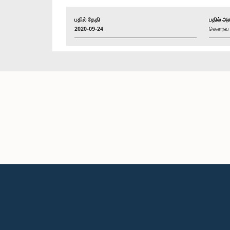
பதில் தேதி
பதில் அள
2020-09-24
கௌரவ அலி