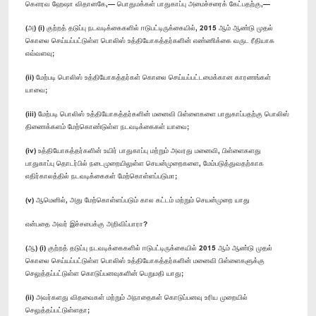
கௌரவ ஹேஷா விதானகே,— பொதுமக்கள் பாதுகாப்பு அமைச்சரைக் கேட்பதற்கு,—
(அ) (i) குற்றத் தடுப்பு நடவடிக்கைகளில் ஈடுபட்டிருக்கையில், 2015 ஆம் ஆண்டு முதல்
கொலை செய்யப்பட்டுள்ள பொலிஸ் உத்தியோகத்தர்களின் எண்ணிக்கை வருட ரீதியாக
எவ்வளவு;
(ii) மேற்படி பொலிஸ் உத்தியோகத்தர்கள் கொலை செய்யப்பட்டமைக்கான காரணங்கள்
யாவை;
(iii) மேற்படி பொலிஸ் உத்தியோகத்தர்களின் மனைவி பிள்ளைகளை பாதுகாப்பதற்கு பொலிஸ்
திணைக்களம் மேற்கொண்டுள்ள நடவடிக்கைகள் யாவை;
(iv) உத்தியோகத்தர்களின் உயிர் பாதுகாப்பு மற்றும் அவரது மனைவி, பிள்ளைகளது
பாதுகாப்பு தொடர்பில் நடைமுறையிலுள்ள செயன்முறைகளை, மேம்படுத்துவதற்காக
எதிர்காலத்தில் நடவடிக்கைகள் மேற்கொள்ளப்படுமா;
(v) ஆமெனில், அது மேற்கொள்ளப்படும் கால கட்டம் மற்றும் செயன்முறை யாது
என்பதை அவர் இச்சபைக்கு அறிவிப்பாரா?
(ஆ) (i) குற்றத் தடுப்பு நடவடிக்கைகளில் ஈடுபட்டிருக்கையில் 2015 ஆம் ஆண்டு முதல்
கொலை செய்யப்பட்டுள்ள பொலிஸ் உத்தியோகத்தர்களின் மனைவி பிள்ளைகளுக்கு
செலுத்தப்பட்டுள்ள கொடுப்பனவுகளின் பெறுமதி யாது;
(ii) அவர்களது விதவைகள் மற்றும் அநாதைகள் கொடுப்பனவு உரிய முறையில்
செலுத்தப்பட்டுள்ளதா;