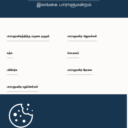
பாராளுமன்றத்திற்கு வருகை தருதல்
பாராளுமன்ற அலுவல்கள்
கற்க
செயலகம்
பங்கேற்க
பாராளுமன்ற நேரலை
பாராளுமன்ற உறுப்பினர்கள்
முதற்பக்கம்
பாராளுமன்ற கையடக்க செயலி