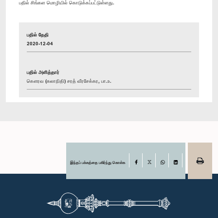
பதில் சிங்கள மொழியில் கொடுக்கப்பட்டுள்ளது.
பதில் தேதி
2020-12-04
பதில் அளித்தார்
கௌரவ (கலாநிதி) சரத் வீரசேக்கர, பா.உ.
இந்தப் பக்கத்தை பகிர்ந்து கொள்க
Facebook
X
WhatsApp
LinkedIn