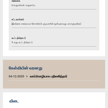
அமைச்சு
பொதுமக்கள் பாதுகாப்பு
சட்டவாக்கம்
இலங்கை சனநாயக சோசலிசக் குடியரசின் ஒன்பதாவது பாராளுமன்றம்
கூட்டத்தொடர்
1 வது கூட்டத்தொடர்
கேள்வியின் வரலாறு
04-12-2020
வாய்மொழியாக பதிலளித்தார்
விடை