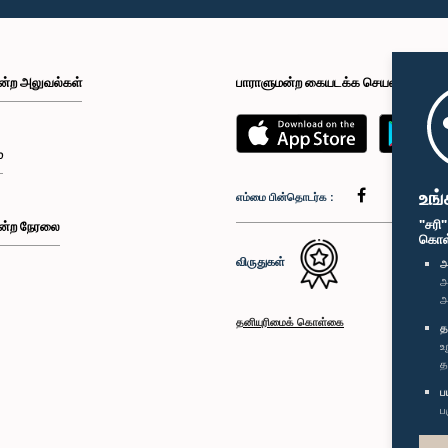
ன்ற அலுவல்கள்
பாராளுமன்ற கையடக்க செயலி
்
உங்
எம்மை பின்தொடர்க :
"சரி
ன்ற நேரலை
கொள்க
விருதுகள்
அ
அ
அ
தனியுரிமைக் கொள்கை
த
உ
த
ப
ப