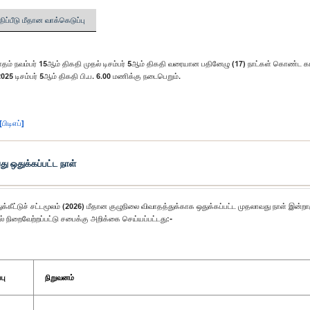
திப்பீடு மீதான வாக்கெடுப்பு
ாதம் நவம்பர் 15ஆம் திகதி முதல் டிசம்பர் 5ஆம் திகதி வரையான பதினேழு (17) நாட்கள் கொண்ட கால
2025 டிசம்பர் 5ஆம் திகதி பி.ப. 6.00 மணிக்கு நடைபெறும்.
[பிடிஎப்]
ு ஒதுக்கப்பட்ட நாள்
க்கீட்டுச் சட்டமூலம் (2026) மீதான குழுநிலை விவாதத்துக்காக ஒதுக்கப்பட்ட முதலாவது நாள் இன்றா
் நிறைவேற்றப்பட்டு சபைக்கு அறிக்கை செய்யப்பட்டது:-
பு
நிறுவனம்