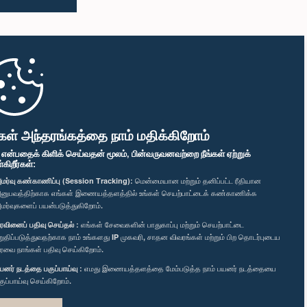
கள் அந்தரங்கத்தை நாம் மதிக்கிறோம்
" என்பதைக் கிளிக் செய்வதன் மூலம், பின்வருவனவற்றை நீங்கள் ஏற்றுக்
ிறீர்கள்:
மர்வு கண்காணிப்பு (Session Tracking):
மென்மையான மற்றும் தனிப்பட்ட ரீதியான
னுபவத்திற்காக எங்கள் இணையத்தளத்தில் உங்கள் செயற்பாட்டைக் கண்காணிக்க
மர்வுகளைப் பயன்படுத்துகிறோம்.
ரவினைப் பதிவு செய்தல் :
எங்கள் சேவைகளின் பாதுகாப்பு மற்றும் செயற்பாட்டை
றுதிப்படுத்துவதற்காக நாம் உங்களது IP முகவரி, சாதன விவரங்கள் மற்றும் பிற தொடர்புடைய
ரவை நாங்கள் பதிவு செய்கிறோம்.
யனர் நடத்தை பகுப்பாய்வு :
எமது இணையத்தளத்தை மேம்படுத்த நாம் பயனர் நடத்தையை
குப்பாய்வு செய்கிறோம்.