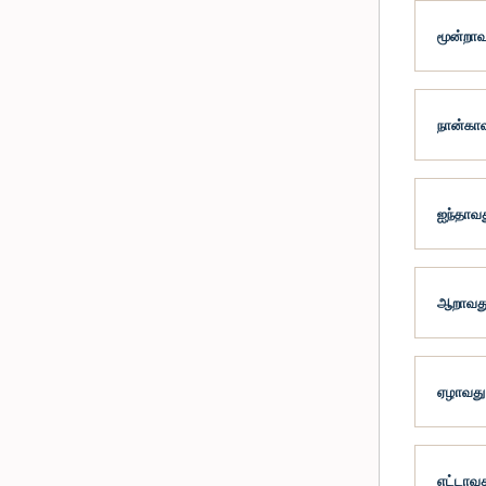
மூன்றாவ
நான்காவ
ஐந்தாவத
ஆறாவது 
ஏழாவது 
எட்டாவத