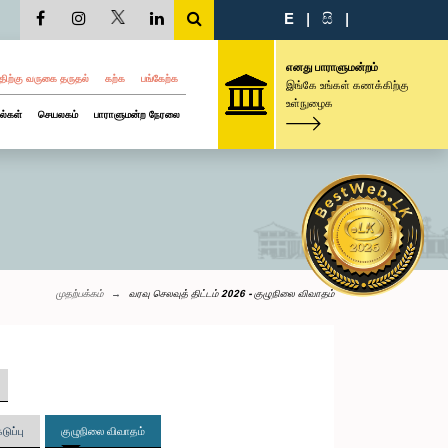
E
|
සි
|
எனது பாராளுமன்றம்
திற்கு வருகை தருதல்
கற்க
பங்கேற்க
இங்கே உங்கள் கணக்கிற்கு
உள்நுழைக
ல்கள்
செயலகம்
பாராளுமன்ற நேரலை
முதற்பக்கம்
வரவு செலவுத் திட்டம் 2026 - குழுநிலை விவாதம்
ுப்பு
குழுநிலை விவாதம்