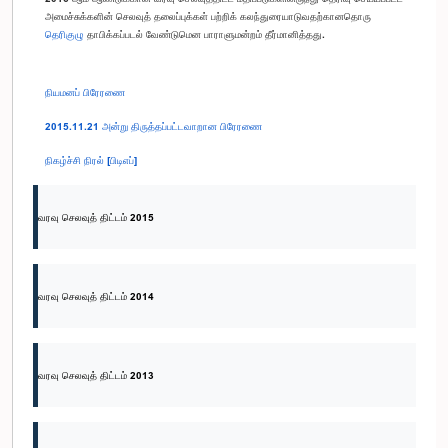
அமைச்சுக்களின் செலவுத் தலைப்புக்கள் பற்றிக் கலந்துரையாடுவதற்கானதொரு
தெரிகுழு
தாபிக்கப்படல் வேண்டுமென பாராளுமன்றம் தீர்மானித்தது.
நியமனப் பிரேரணை
2015.11.21 அன்று திருத்தப்பட்டவாறான பிரேரணை
நிகழ்ச்சி நிரல் [பிடிஎப்]
வரவு செலவுத் திட்டம் 2015
வரவு செலவுத் திட்டம் 2014
வரவு செலவுத் திட்டம் 2013