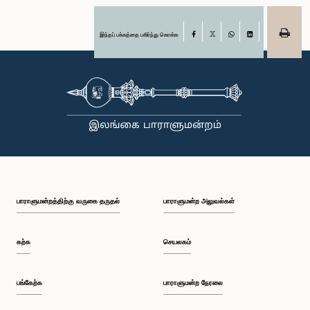
இந்தப் பக்கத்தை பகிர்ந்து கொள்க
Facebook
X
WhatsApp
LinkedIn
பாராளுமன்றத்திற்கு வருகை தருதல்
பாராளுமன்ற அலுவல்கள்
கற்க
செயலகம்
பங்கேற்க
பாராளுமன்ற நேரலை