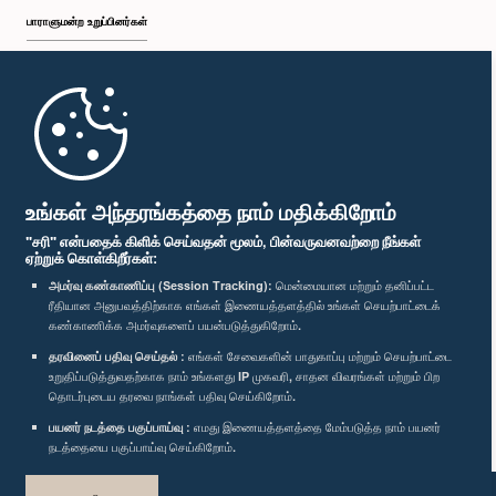
பாராளுமன்ற உறுப்பினர்கள்
முதற்பக்கம்
பாராளுமன்ற கையடக்க செயலி
உங்கள் அந்தரங்கத்தை நாம் மதிக்கிறோம்
"சரி" என்பதைக் கிளிக் செய்வதன் மூலம், பின்வருவனவற்றை நீங்கள்
ஏற்றுக் கொள்கிறீர்கள்:
அமர்வு கண்காணிப்பு (Session Tracking):
மென்மையான மற்றும் தனிப்பட்ட
ரீதியான அனுபவத்திற்காக எங்கள் இணையத்தளத்தில் உங்கள் செயற்பாட்டைக்
எம்மை பின்தொடர்க :
கண்காணிக்க அமர்வுகளைப் பயன்படுத்துகிறோம்.
தரவினைப் பதிவு செய்தல் :
எங்கள் சேவைகளின் பாதுகாப்பு மற்றும் செயற்பாட்டை
விருதுகள்
உறுதிப்படுத்துவதற்காக நாம் உங்களது IP முகவரி, சாதன விவரங்கள் மற்றும் பிற
தொடர்புடைய தரவை நாங்கள் பதிவு செய்கிறோம்.
பயனர் நடத்தை பகுப்பாய்வு :
எமது இணையத்தளத்தை மேம்படுத்த நாம் பயனர்
தனியுரிமைக் கொள்கை
நடத்தையை பகுப்பாய்வு செய்கிறோம்.
பதிப்புரிமை © இலங்கை பாராளுமன்றம்.