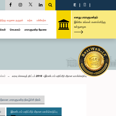
E
|
සි
|
எனது பாராளுமன்றம்
திற்கு வருகை தருதல்
கற்க
பங்கேற்க
இங்கே உங்கள் கணக்கிற்கு
உள்நுழைக
ல்கள்
செயலகம்
பாராளுமன்ற நேரலை
க்கம்
வரவு செலவுத் திட்டம் 2016 - இரண்டாம் மதிப்பீடு மீதான வாக்கெடுப்பு
திற்கான பாராளுமன்ற நிகழ்ச்சி நிரல்
்
இரண்டாம் மதிப்பீடு மீதான வாக்கெடுப்பு