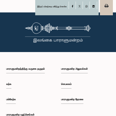
இந்தப் பக்கத்தை பகிர்ந்து கொள்க
Facebook
X
WhatsApp
LinkedIn
பாராளுமன்றத்திற்கு வருகை தருதல்
பாராளுமன்ற அலுவல்கள்
கற்க
செயலகம்
பங்கேற்க
பாராளுமன்ற நேரலை
பாராளுமன்ற உறுப்பினர்கள்