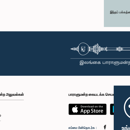
இந்தப் பக்கத்
ன்ற அலுவல்கள்
பாராளுமன்ற கையடக்க செயலி
்
உங்
எம்மை பின்தொடர்க :