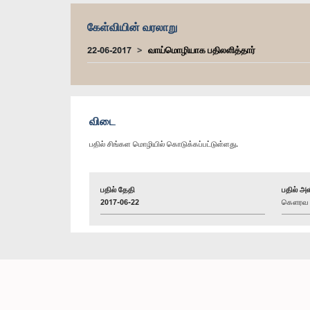
கேள்வியின் வரலாறு
22-06-2017
வாய்மொழியாக பதிலளித்தார்
விடை
பதில் சிங்கள மொழியில் கொடுக்கப்பட்டுள்ளது.
பதில் தேதி
பதில் அள
2017-06-22
கௌரவ த