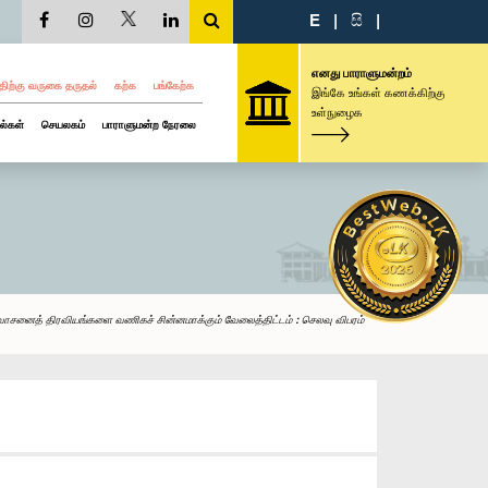
E
|
සි
|
எனது பாராளுமன்றம்
திற்கு வருகை தருதல்
கற்க
பங்கேற்க
இங்கே உங்கள் கணக்கிற்கு
உள்நுழைக
ல்கள்
செயலகம்
பாராளுமன்ற நேரலை
ாசனைத் திரவியங்களை வணிகச் சின்னமாக்கும் வேலைத்திட்டம் : செலவு விபரம்