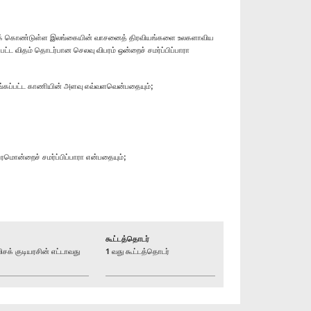
ற்றைக் கொண்டுள்ள இலங்கையின் வாசனைத் திரவியங்களை உலகளாவிய
பட்ட விதம் தொடர்பான செலவு விபரம் ஒன்றைச் சமர்ப்பிப்பாரா
வழங்கப்பட்ட காணியின் அளவு எவ்வளவென்பதையும்;
பரமொன்றைச் சமர்ப்பிப்பாரா என்பதையும்;
கூட்டத்தொடர்
் குடியரசின் எட்டாவது
1 வது கூட்டத்தொடர்