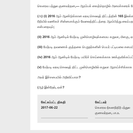
கௌரவ பந்துல குணவர்தன,— ஆரம்பக் கைத்தொழில் அமைச்சரைக் கே
(அ) (i) 2016 ஆம் ஆண்டுக்கான வரவு செலவுத் திட்டத்தின் 165 இ
ரீதியில் வணிகச் சின்னமாக்கும் வேலைத்திட்டத்தை ஆரம்பித்து வைப்பதற்
என்பதையும்;
(ii) 2016 ஆம் ஆண்டில் மேற்படி முன்மொழிவுக்கமைய கறுவா, மிளகு,
(iii) மேற்படி தவணைக் குத்தகை பெறுநர்களின் பெயர் பட்டியலை சபையில்
(iv) 2016 ஆம் ஆண்டில் மேற்படி பயிர்ச் செய்கைக்காக ஊக்குவிக்கப்ப
(v) மேற்படி வரவு செலவுத் திட்ட முன்மொழிவில் கறுவா ஆராய்ச்சிக்காக 
அவர் இச்சபையில் அறிவிப்பாரா?
(ஆ) இன்றேல், ஏன்?
கேட்கப்பட்ட திகதி
கேட்டவர்
2017-06-22
கௌரவ (கலாநிதி) பந்துல
குணவர்தன, பா.உ.