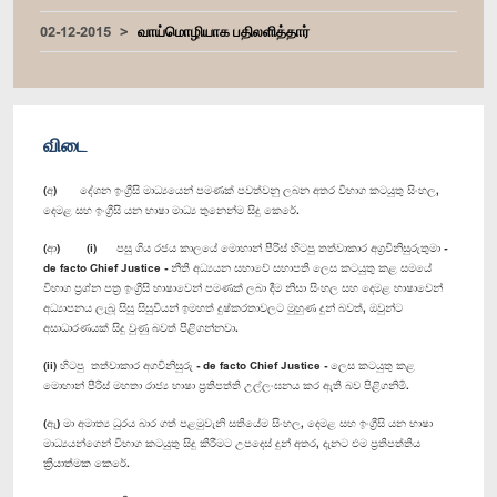
02-12-2015
வாய்மொழியாக பதிலளித்தார்
விடை
(අ) දේශන ඉංග්‍රීසි මාධ්‍යයෙන් පමණක් පවත්වනු ලබන අතර විභාග කටයුතු සිංහල,
දෙමළ සහ ඉංග්‍රීසි යන භාෂා මාධ්‍ය තුනෙන්ම සිදු කෙරේ.
(ආ) (i) පසු ගිය රජය කාලයේ මොහාන් පීරිස් හිටපු තත්වාකාර අග්‍රවිනිසුරුතුමා -
de facto Chief Justice - නීති අධ්‍යයන සභාවේ සභාපති ලෙස කටයුතු කළ සමයේ
විභාග ප්‍රශ්න පත්‍ර ඉංග්‍රීසි භාෂාවෙන් පමණක් ලබා දීම නිසා සිංහල සහ දෙමළ භාෂාවෙන්
අධ්‍යාපනය ලැබූ සිසු සිසුවියන් ඉමහත් දුෂ්කරතාවලට මුහුණ දුන් බවත්, ඔවුන්ට
අසාධාරණයක් සිදු වුණු බවත් පිළිගන්නවා.
(ii) හිටපු තත්වාකාර අගවිනිසුරු - de facto Chief Justice - ලෙස කටයුතු කළ
මොහාන් පීරිස් මහතා රාජ්‍ය භාෂා ප්‍රතිපත්ති උල්ලංඝනය කර ඇති බව පිළිගනිමි.
(ඇ) මා අමාත්‍ය ධුරය බාර ගත් පළමුවැනි සතියේම සිංහල, දෙමළ සහ ඉංග්‍රීසි යන භාෂා
මාධ්‍යයන්ගෙන් විභාග කටයුතු සිදු කිරීමට උපදෙස් දුන් අතර, දැනට එම ප්‍රතිපත්තිය
ක්‍රියාත්මක කෙරේ.