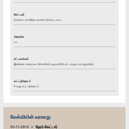
கேட்டவர்
கௌரவ வாசுதேவ நாணாயக்கார, பா.உ.
அமைச்சு
----
சட்டவாக்கம்
இலங்கை சனநாயக சோசலிசக் குடியரசின் எட்டாவது பாராளுமன்றம்
கூட்டத்தொடர்
1 வது கூட்டத்தொடர்
கேள்வியின் வரலாறு
03-11-2015
நேரம் கேட்டார்