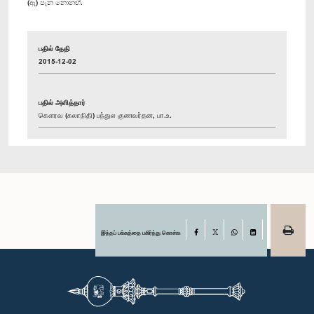
(ඈ) පැන නොනඟී.
பதில் தேதி
2015-12-02
பதில் அளித்தார்
கௌரவ (கலாநிதி) பந்துல குணவர்தன, பா.உ.
இந்தப் பக்கத்தை பகிர்ந்து கொள்க
Facebook
X
WhatsApp
LinkedIn