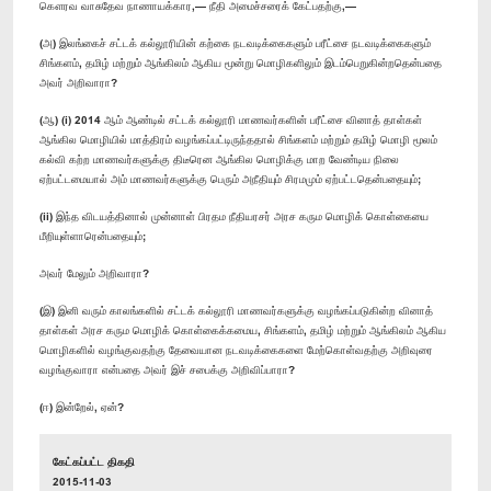
கௌரவ வாசுதேவ நாணாயக்கார,— நீதி அமைச்சரைக் கேட்பதற்கு,—
(அ) இலங்கைச் சட்டக் கல்லூரியின் கற்கை நடவடிக்கைகளும் பரீட்சை நடவடிக்கைகளும்
சிங்களம், தமிழ் மற்றும் ஆங்கிலம் ஆகிய மூன்று மொழிகளிலும் இடம்பெறுகின்றதென்பதை
அவர் அறிவாரா?
(ஆ) (i) 2014 ஆம் ஆண்டில் சட்டக் கல்லூரி மாணவர்களின் பரீட்சை வினாத் தாள்கள்
ஆங்கில மொழியில் மாத்திரம் வழங்கப்பட்டிருந்ததால் சிங்களம் மற்றும் தமிழ் மொழி மூலம்
கல்வி கற்ற மாணவர்களுக்கு திடீரென ஆங்கில மொழிக்கு மாற வேண்டிய நிலை
ஏற்பட்டமையால் அம் மாணவர்களுக்கு பெரும் அநீதியும் சிரமமும் ஏற்பட்டதென்பதையும்;
(ii) இந்த விடயத்தினால் முன்னாள் பிரதம நீதியரசர் அரச கரும மொழிக் கொள்கையை
மீறியுள்ளாரென்பதையும்;
அவர் மேலும் அறிவாரா?
(இ) இனி வரும் காலங்களில் சட்டக் கல்லூரி மாணவர்களுக்கு வழங்கப்படுகின்ற வினாத்
தாள்கள் அரச கரும மொழிக் கொள்கைக்கமைய, சிங்களம், தமிழ் மற்றும் ஆங்கிலம் ஆகிய
மொழிகளில் வழங்குவதற்கு தேவையான நடவடிக்கைகளை மேற்கொள்வதற்கு அறிவுரை
வழங்குவாரா என்பதை அவர் இச் சபைக்கு அறிவிப்பாரா?
(ஈ) இன்றேல், ஏன்?
கேட்கப்பட்ட திகதி
2015-11-03