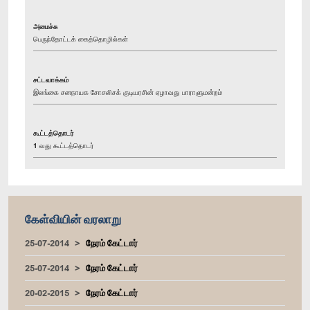
அமைச்சு
பெருந்தோட்டக் கைத்தொழில்கள்
சட்டவாக்கம்
இலங்கை சனநாயக சோசலிசக் குடியரசின் ஏழாவது பாராளுமன்றம்
கூட்டத்தொடர்
1 வது கூட்டத்தொடர்
கேள்வியின் வரலாறு
25-07-2014
நேரம் கேட்டார்
25-07-2014
நேரம் கேட்டார்
20-02-2015
நேரம் கேட்டார்