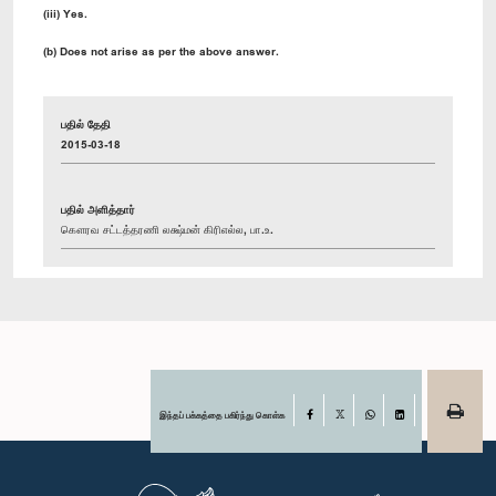
(iii) Yes.
(b) Does not arise as per the above answer.
பதில் தேதி
2015-03-18
பதில் அளித்தார்
கௌரவ சட்டத்தரணி லக்ஷ்மன் கிரிஎல்ல, பா.உ.
இந்தப் பக்கத்தை பகிர்ந்து கொள்க
Facebook
X
WhatsApp
LinkedIn