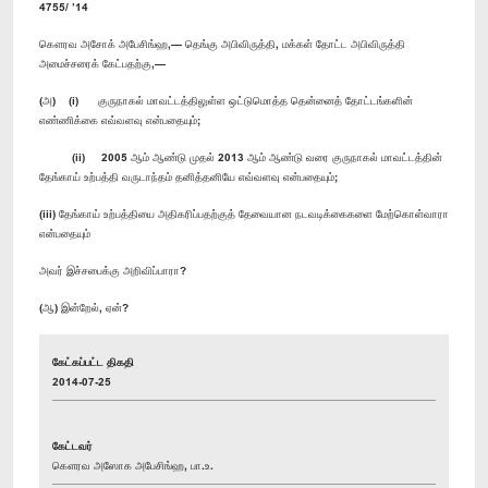
4755/ ’14
கௌரவ அசோக் அபேசிங்ஹ,— தெங்கு அபிவிருத்தி, மக்கள் தோட்ட அபிவிருத்தி
அமைச்சரைக் கேட்பதற்கு,—
(அ) (i) குருநாகல் மாவட்டத்திலுள்ள ஒட்டுமொத்த தென்னைத் தோட்டங்களின்
எண்ணிக்கை எவ்வளவு என்பதையும்;
(ii) 2005 ஆம் ஆண்டு முதல் 2013 ஆம் ஆண்டு வரை குருநாகல் மாவட்டத்தின்
தேங்காய் உற்பத்தி வருடாந்தம் தனித்தனியே எவ்வளவு என்பதையும்;
(iii) தேங்காய் உற்பத்தியை அதிகரிப்பதற்குத் தேவையான நடவடிக்கைகளை மேற்கொள்வாரா
என்பதையும்
அவர் இச்சபைக்கு அறிவிப்பாரா?
(ஆ) இன்றேல், ஏன்?
கேட்கப்பட்ட திகதி
2014-07-25
கேட்டவர்
கௌரவ அஸோக அபேசிங்ஹ, பா.உ.