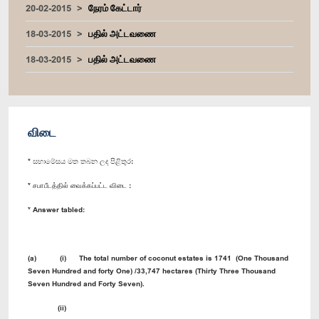
20-02-2015
நேரம் கேட்டார்
18-03-2015
பதில் அட்டவணை
18-03-2015
பதில் அட்டவணை
விடை
* සභාමේසය මත තබන ලද පිළිතුර:
* சபாபீடத்தில் வைக்கப்பட்ட விடை :
* Answer tabled:
(a) (i) The total number of coconut estates is 1741 (One Thousand
Seven Hundred and forty One) /33,747 hectares (Thirty Three Thousand
Seven Hundred and Forty Seven).
(ii)