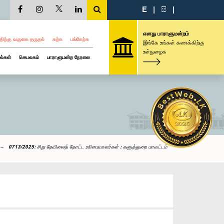
E
|
සි
|
எனது பாராளுமன்றம்
திற்கு வருகை தருதல்
கற்க
பங்கேற்க
இங்கே உங்கள் கணக்கிற்கு
உள்நுழைக
ல்கள்
செயலகம்
பாராளுமன்ற நேரலை
0713/2025: சிறு தேயிலைத் தோட்ட உரிமையாளர்கள் : களுத்துறை மாவட்டம்