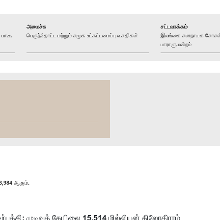
அமைச்சு
சட்டவாக்கம்
பா.உ.
பெருந்தோட்ட மற்றும் சமூக உட்கட்டமைப்பு வசதிகள்
இலங்கை சனநாயக சோசலிசக
பாராளுமன்றம்
,984 ஆகும்.
பத்தி: முடிவுத் தேயிலை 15,514 மில்லியன் கிலோகிராம்