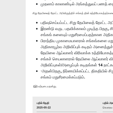
முதலாம் காலாண்டில் அங்கத்துவப் பணத் தைச
சிறு தேயிலைத் தோட்ட அபிவிருத்திச் சங்கத் தின் உத்தியோகத்தர்
பதிவுசெய்யப்பட்ட சிறு தேயிலைத் தோட்ட அ
இரண்டு வருட பதவிக்காலம் முடிந்த பிறகு,
சங்கங் களையும் மறுசீரமைப்பதற்கான அதிகார 
பிராந்திய முகாமையாளரால் சங்கங்களை மறுச
அதிகாரபூர்வ அறிவிப்புக் கடிதம் அனைத்துச
தேயிலை ஆய்வாளர் விரிவாக்க உத்தியோகத்தர்
சங்கச் செயலாளரால் தேயிலை ஆய்வாளர் விரி
அறிவிப்புகள்/அழைப்புக் கடிதங்கள் 14 நாட்க
·அதன்பிறகு, நிர்ணயிக்கப்பட்ட திகதியில
சங்கம் மறுசீரமைக்கப்படும்.
(இ) ஏற்புடையதன்று.
பதில் தேதி
பதில் அள
2025-05-22
கௌரவ சுந