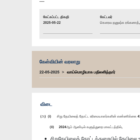
----
கேட்கப்பட்ட திகதி
கேட்டவர்
2025-05-22
கௌரவ தனுஷ்க ரங்கனாத், 
கேள்வியின் வரலாறு
22-05-2025
வாய்மொழியாக பதிலளித்தார்
விடை
(அ) (i) சிறு தேயிலைத் தோட்ட உரிமையாளர்களின் எண்ணிக்கை 43
(ii) 2024ஆம் ஆண்டில் களுத்துறை மாவட்டத்தில்,
சிறுதேயிலைத் தோட்டத்துறையில் தேயிலை உற்