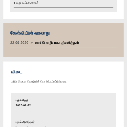
1 வது கூட்டத்தொடர்
கேள்வியின் வரலாறு
22-09-2020
வாய்மொழியாக பதிலளித்தார்
விடை
பதில் சிங்கள மொழியில் கொடுக்கப்பட்டுள்ளது.
பதில் தேதி
2020-09-22
பதில் அளித்தார்
கௌரவ பிரசன்ன ரணதுங்க, பா.உ.