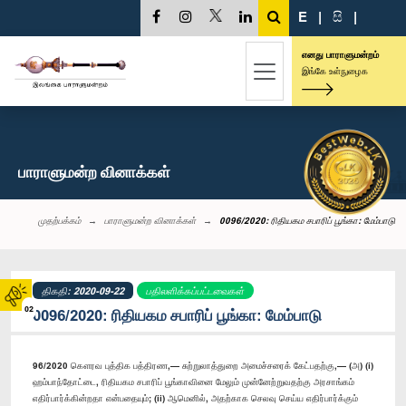
E
|
සි
|
எனது பாராளுமன்றம்
இங்கே உள்நுழைக
பாராளுமன்ற வினாக்கள்
முதற்பக்கம்
பாராளுமன்ற வினாக்கள்
0096/2020: ரிதியகம சபாரிப் பூங்கா: மேம்பாடு
திகதி: 2020-09-22
பதிலளிக்கப்பட்டவைகள்
02
0096/2020: ரிதியகம சபாரிப் பூங்கா: மேம்பாடு
96/2020 கௌரவ புத்திக பத்திரண,— சுற்றுலாத்துறை அமைச்சரைக் கேட்பதற்கு,— (அ) (i)
ஹம்பாந்தோட்டை, ரிதியகம சபாரிப் பூங்காவினை மேலும் முன்னேற்றுவதற்கு அரசாங்கம்
எதிர்பார்க்கின்றதா என்பதையும்; (ii) ஆமெனில், அதற்காக செலவு செய்ய எதிர்பார்க்கும்