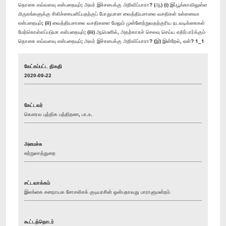
தொகை எவ்வளவு என்பதையும்; அவர் இச்சபைக்கு அறிவிப்பாரா? (ஆ) (i) இப்பூங்காவிலுள்ள
மிருகங்களுக்கு சிகிச்சையளிப்பதற்குப் போதுமான வைத்தியசாலை வசதிகள் உள்ளனவா
என்பதையும்; (ii) வைத்தியசாலை வசதிகளை மேலும் முன்னேற்றுவதற்குரிய நடவடிக்கைகள்
மேற்கொள்ளப்படுமா என்பதையும்; (iii) ஆமெனில், அதற்காகச் செலவு செய்ய எதிர்பார்க்கும்
தொகை எவ்வளவு என்பதையும்; அவர் இச்சபைக்கு அறிவிப்பாரா? (இ) இன்றேல், ஏன்? 1_1
கேட்கப்பட்ட திகதி
2020-09-22
கேட்டவர்
கௌரவ புத்திக பத்திறண, பா.உ.
அமைச்சு
சுற்றுலாத்துறை
சட்டவாக்கம்
இலங்கை சனநாயக சோசலிசக் குடியரசின் ஒன்பதாவது பாராளுமன்றம்
கூட்டத்தொடர்