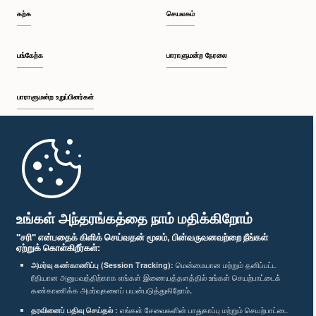
கற்க
செயலகம்
பங்கேற்க
பாராளுமன்ற நேரலை
பாராளுமன்ற உறுப்பினர்கள்
முதற்பக்கம்
பாராளுமன்ற கையடக்க செயலி
உங்கள் அந்தரங்கத்தை நாம் மதிக்கிறோம்
"சரி" என்பதைக் கிளிக் செய்வதன் மூலம், பின்வருவனவற்றை நீங்கள்
ஏற்றுக் கொள்கிறீர்கள்:
அமர்வு கண்காணிப்பு (Session Tracking):
மென்மையான மற்றும் தனிப்பட்ட
ரீதியான அனுபவத்திற்காக எங்கள் இணையத்தளத்தில் உங்கள் செயற்பாட்டைக்
எம்மை பின்தொடர்க :
கண்காணிக்க அமர்வுகளைப் பயன்படுத்துகிறோம்.
தரவினைப் பதிவு செய்தல் :
எங்கள் சேவைகளின் பாதுகாப்பு மற்றும் செயற்பாட்டை