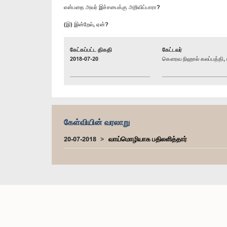
என்பதை அவர் இச்சபைக்கு அறிவிப்பாரா?
(இ) இன்றேல், ஏன்?
கேட்கப்பட்ட திகதி
கேட்டவர்
2018-07-20
கௌரவ நிஹால் கலப்பத்தி, ப
கேள்வியின் வரலாறு
20-07-2018
வாய்மொழியாக பதிலளித்தார்