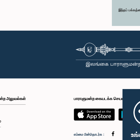
இந்தப் பக்கத்
ன்ற அலுவல்கள்
பாராளுமன்ற கையடக்க செயலி
்
உங்
எம்மை பின்தொடர்க :