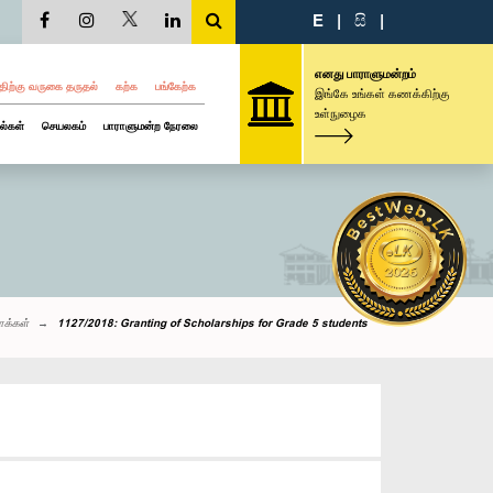
E
|
සි
|
எனது பாராளுமன்றம்
திற்கு வருகை தருதல்
கற்க
பங்கேற்க
இங்கே உங்கள் கணக்கிற்கு
உள்நுழைக
ல்கள்
செயலகம்
பாராளுமன்ற நேரலை
ாக்கள்
1127/2018: Granting of Scholarships for Grade 5 students