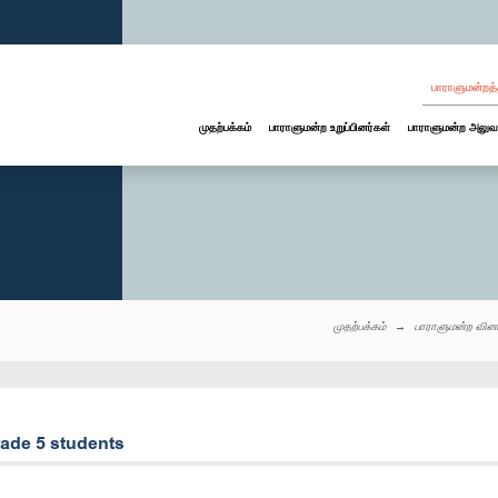
பாராளுமன்றத்
முதற்பக்கம்
பாராளுமன்ற உறுப்பினர்கள்
பாராளுமன்ற அலுவ
முதற்பக்கம்
பாராளுமன்ற வின
rade 5 students