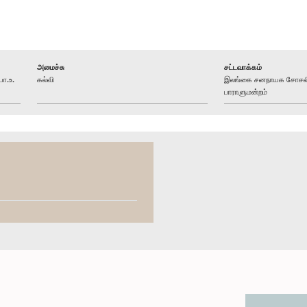
அமைச்சு
சட்டவாக்கம்
ா.உ.
கல்வி
இலங்கை சனநாயக சோசலிசக
பாராளுமன்றம்