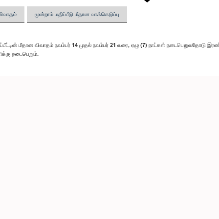
விவாதம்
மூன்றாம் மதிப்பீடு மீதான வாக்கெடுப்பு
்பீட்டின் மீதான விவாதம் நவம்பர் 14 முதல் நவம்பர் 21 வரை, ஏழு (7) நாட்கள் நடைபெறுவதோடு இரண்ட
ிக்கு நடைபெறும்.