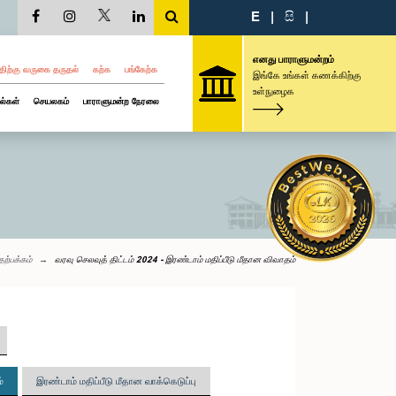
E
|
සි
|
எனது பாராளுமன்றம்
திற்கு வருகை தருதல்
கற்க
பங்கேற்க
இங்கே உங்கள் கணக்கிற்கு
உள்நுழைக
ல்கள்
செயலகம்
பாராளுமன்ற நேரலை
தற்பக்கம்
வரவு செலவுத் திட்டம் 2024 - இரண்டாம் மதிப்பீடு மீதான விவாதம்
்
இரண்டாம் மதிப்பீடு மீதான வாக்கெடுப்பு