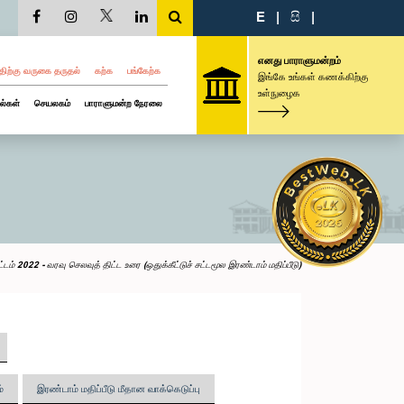
E
|
සි
|
எனது பாராளுமன்றம்
திற்கு வருகை தருதல்
கற்க
பங்கேற்க
இங்கே உங்கள் கணக்கிற்கு
உள்நுழைக
ல்கள்
செயலகம்
பாராளுமன்ற நேரலை
்டம் 2022 - வரவு செலவுத் திட்ட உரை (ஒதுக்கீட்டுச் சட்டமூல இரண்டாம் மதிப்பீடு)
்
இரண்டாம் மதிப்பீடு மீதான வாக்கெடுப்பு