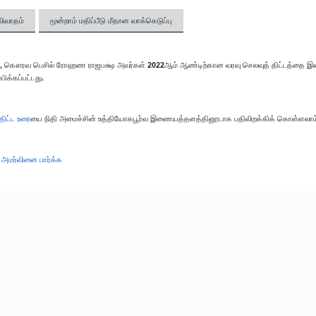
விவாதம்
மூன்றாம் மதிப்பீடு மீதான வாக்கெடுப்பு
், கௌரவ பெசில் ரோஹண ராஜபக்ஷ அவர்கள் 2022ஆம் ஆண்டிற்கான வரவு செலவுத் திட்டத்தை இன்று ப
ிக்கப்பட்டது.
திட்ட உரை
யை நிதி அமைச்சின் உத்தியோகபூர்வ இணையத்தளத்தினூடாக பதிவிறக்கிக் கொள்ளலாம
 அமர்வினை பார்க்க