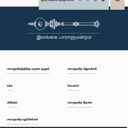
X
WhatsApp
LinkedIn
பாராளுமன்றத்திற்கு வருகை தருதல்
பாராளுமன்ற அலுவல்கள்
கற்க
செயலகம்
பங்கேற்க
பாராளுமன்ற நேரலை
பாராளுமன்ற உறுப்பினர்கள்