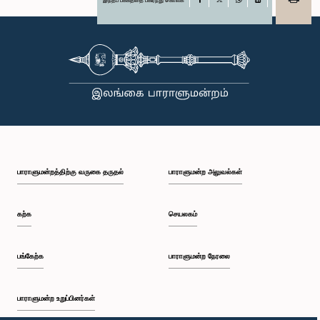
X
WhatsApp
LinkedIn
பாராளுமன்றத்திற்கு வருகை தருதல்
பாராளுமன்ற அலுவல்கள்
கற்க
செயலகம்
பங்கேற்க
பாராளுமன்ற நேரலை
பாராளுமன்ற உறுப்பினர்கள்