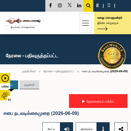
E
|
සි
|
எனது பாராளுமன்றம்
இங்கே உள்நுழைக
நேரலை - பதிவுருத்தப்பட்ட
முதற்பக்கம்
நேரலை - பதிவுருத்தப்பட்ட
சபை நடவடிக்கைமுறை (2026-06-09)
சபை
குழுக்கள்
பார்க்க
02
நேரலையைப் பார்க்க
சபை நடவடிக்கைமுறை (2026-06-09)
கேட்க
பதிவிறக்க