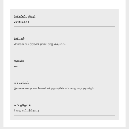
கேட்கப்பட்ட திகதி
2016-03-11
கேட்டவர்
கௌரவ சட்டத்தரணி நாமல் ராஜபக்ஷ, பா.உ.
அமைச்சு
----
சட்டவாக்கம்
இலங்கை சனநாயக சோசலிசக் குடியரசின் எட்டாவது பாராளுமன்றம்
கூட்டத்தொடர்
1 வது கூட்டத்தொடர்