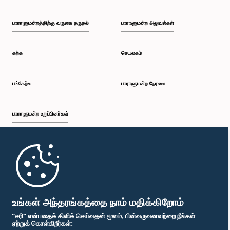
பாராளுமன்றத்திற்கு வருகை தருதல்
பாராளுமன்ற அலுவல்கள்
கற்க
செயலகம்
பங்கேற்க
பாராளுமன்ற நேரலை
பாராளுமன்ற உறுப்பினர்கள்
முதற்பக்கம்
பாராளுமன்ற கையடக்க செயலி
உங்கள் அந்தரங்கத்தை நாம் மதிக்கிறோம்
"சரி" என்பதைக் கிளிக் செய்வதன் மூலம், பின்வருவனவற்றை நீங்கள்
ஏற்றுக் கொள்கிறீர்கள்: