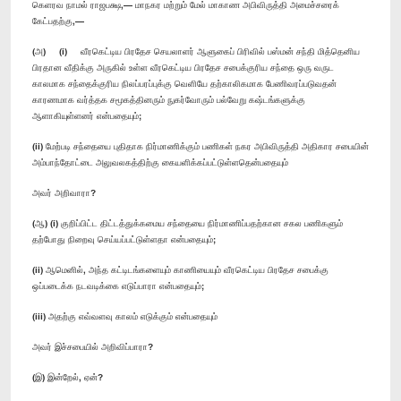
கெளரவ நாமல் ராஜபக்ஷ,— மாநகர மற்றும் மேல் மாகாண அபிவிருத்தி அமைச்சரைக்
கேட்பதற்கு,—
(அ) (i) வீரகெட்டிய பிரதேச செயலாளர் ஆளுகைப் பிரிவில் பஸ்மன் சந்தி மித்தெனிய
பிரதான வீதிக்கு அருகில் உள்ள வீரகெட்டிய பிரதேச சபைக்குரிய சந்தை ஒரு வருட
காலமாக சந்தைக்குரிய நிலப்பரப்புக்கு வெளியே தற்காலிகமாக பேணிவரப்படுவதன்
காரணமாக வர்த்தக சமூகத்தினரும் நுகர்வோரும் பல்வேறு கஷ்டங்களுக்கு
ஆளாகியுள்ளனர் என்பதையும்;
(ii) மேற்படி சந்தையை புதிதாக நிர்மாணிக்கும் பணிகள் நகர அபிவிருத்தி அதிகார சபையின்
அம்பாந்தோட்டை அலுவலகத்திற்கு கையளிக்கப்பட்டுள்ளதென்பதையும்
அவர் அறிவாரா?
(ஆ) (i) குறிப்பிட்ட திட்டத்துக்கமைய சந்தையை நிர்மாணிப்பதற்கான சகல பணிகளும்
தற்போது நிறைவு செய்யப்பட்டுள்ளதா என்பதையும்;
(ii) ஆமெனில், அந்த கட்டிடங்களையும் காணியையும் வீரகெட்டிய பிரதேச சபைக்கு
ஒப்படைக்க நடவடிக்கை எடுப்பாரா என்பதையும்;
(iii) அதற்கு எவ்வளவு காலம் எடுக்கும் என்பதையும்
அவர் இச்சபையில் அறிவிப்பாரா?
(இ) இன்றேல், ஏன்?