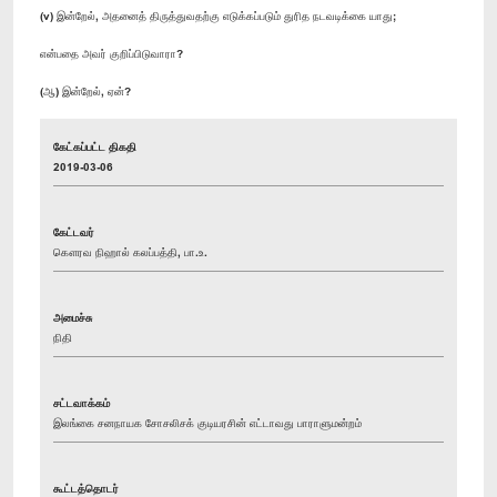
(v) இன்றேல், அதனைத் திருத்துவதற்கு எடுக்கப்படும் துரித நடவடிக்கை யாது;
என்பதை அவர் குறிப்பிடுவாரா?
(ஆ) இன்றேல், ஏன்?
கேட்கப்பட்ட திகதி
2019-03-06
கேட்டவர்
கௌரவ நிஹால் கலப்பத்தி, பா.உ.
அமைச்சு
நிதி
சட்டவாக்கம்
இலங்கை சனநாயக சோசலிசக் குடியரசின் எட்டாவது பாராளுமன்றம்
கூட்டத்தொடர்