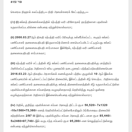
415/ '19
கௌரவ நிஹால் கலப்பத்தி,— நிதி அமைச்சரைக் கேட்பதற்கு,—
(அ) (i) சுங்கத் திணைக்களத்தில் உற்பத்தி வரி பரிசோதகர் தரத்திலான பதவிகள்
உருவாக்கப்படவில்லை என்பதை ஏற்றுக்கொள்வாரா;
(ii) 2000.03.27ஆம் திகதி உற்பத்தி வரிப் பிரிவுக்கு உள்ளீர்க்கப்பட்ட கடிதம் சுங்கப்
பணிப்பாளர் தலைமையதிபதி (நிருவாகம்) யினால் கையொப்பமிடப் பட்டிருப்பது சுங்கப்
பணிப்பாளர் தலைமையதிபதி சார்பாகவா இன்றேல், உற்பத்தி வரி பணிப்பாளர்
தலைமையதிபதி சார்பாகவா;
(iii) உற்பத்தி வரிச் சட்டத்தின் கீழ் சுங்கப் பணிப்பாளர் தலைமையதிபதிக்கு மாத்திரம்
அளிக்கப்பட்டிருந்த அதிகாரம் உரிய முறையில் நடைமுறைப் படுத்தப்படுவதில்லையென
2016.03.23 ஆம் திகதிய அரசாங்கக் கணக்குகள் பற்றிய குழுவின் 10 ஆம் இலக்க
பணிப்புரையில் சுட்டிக்காட்டப்பட்டுள்ள நிலையில், இச்சட்டத்தின் கீழ் செயற்பட அதிகாரமற்ற
சுங்கப் பணிப்பாளர் தலைமையதிபதிக்கு சுங்கத் திணைக்களத்தின் கீழ் உருவாக்கப்பட்டுள்ள
பதவியொன்றுக்கான சம்பளத்தை வழுவுள்ளதாகத் தெரிவித்து கடிதம் ஒன்றை
வழங்குவதற்கான அதிகாரம் இல்லையென்பதை ஏற்றுக்கொள்வாரா;
(iv) அதில், குறித்த பதவிக்கான சம்பள அளவுத் திட்டம் ரூபா 50,520/- 7x1320
-10x1560=75,360/- எனத் தெரிவிக்கப்பட்டுள்ளபோதிலும் அப்போதைய நிலையில்
சுற்றறிக்கை 2/97 iii இன்படி பதவிக்குரிய சம்பள அளவுத் திட்டமான ரூபா 85,440/-
5x2460=97,740/- இல் வருடாந்த சம்பளம் ரூபா 95,280/- என செலுத்தப்பட்டுள்ளது
என்பதை ஏற்றுக்கொள்வாரா;