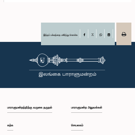
இந்தப் பக்கத்தை பகிர்ந்து கொள்க
Facebook
X
WhatsApp
LinkedIn
பாராளுமன்றத்திற்கு வருகை தருதல்
பாராளுமன்ற அலுவல்கள்
கற்க
செயலகம்