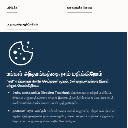
பங்கேற்க
பாராளுமன்ற நேரலை
பாராளுமன்ற உறுப்பினர்கள்
முதற்பக்கம்
பாராளுமன்ற கையடக்க செயலி
உங்கள் அந்தரங்கத்தை நாம் மதிக்கிறோம்
"சரி" என்பதைக் கிளிக் செய்வதன் மூலம், பின்வருவனவற்றை நீங்கள்
ஏற்றுக் கொள்கிறீர்கள்:
அமர்வு கண்காணிப்பு (Session Tracking):
மென்மையான மற்றும் தனிப்பட்ட
ரீதியான அனுபவத்திற்காக எங்கள் இணையத்தளத்தில் உங்கள் செயற்பாட்டைக்
எம்மை பின்தொடர்க :
கண்காணிக்க அமர்வுகளைப் பயன்படுத்துகிறோம்.
தரவினைப் பதிவு செய்தல் :
எங்கள் சேவைகளின் பாதுகாப்பு மற்றும் செயற்பாட்டை
விருதுகள்
உறுதிப்படுத்துவதற்காக நாம் உங்களது IP முகவரி, சாதன விவரங்கள் மற்றும் பிற
தொடர்புடைய தரவை நாங்கள் பதிவு செய்கிறோம்.