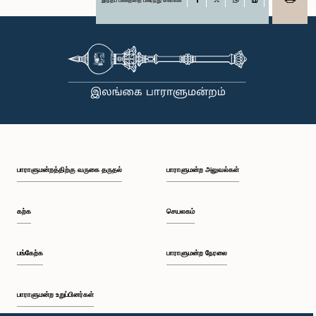
X
WhatsApp
LinkedIn
பாராளுமன்றத்திற்கு வருகை தருதல்
பாராளுமன்ற அலுவல்கள்
கற்க
செயலகம்
பங்கேற்க
பாராளுமன்ற நேரலை
பாராளுமன்ற உறுப்பினர்கள்