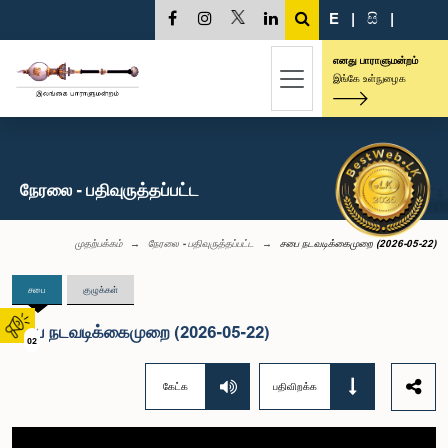
E
|
සි
|
எனது பாராளுமன்றம்
இங்கே உள்நுழைக
நேரலை - பதிவுருத்தப்பட்ட
முதற்பக்கம்
நேரலை - பதிவுருத்தப்பட்ட
சபை நடவடிக்கைமுறை (2026-05-22)
சபை
குழுக்கள்
சபை நடவடிக்கைமுறை (2026-05-22)
02
கேட்க
பதிவிறக்க