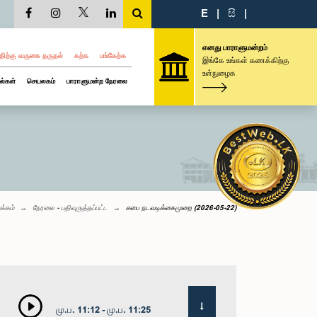
E
|
සි
|
எனது பாராளுமன்றம்
திற்கு வருகை தருதல்
கற்க
பங்கேற்க
இங்கே உங்கள் கணக்கிற்கு
உள்நுழைக
ல்கள்
செயலகம்
பாராளுமன்ற நேரலை
க்கம்
நேரலை - பதிவுருத்தப்பட்ட
சபை நடவடிக்கைமுறை (2026-05-22)
மு.ப. 11:12 - மு.ப. 11:25