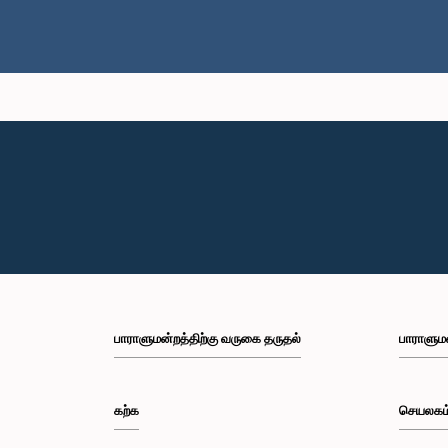
பாராளுமன்றத்திற்கு வருகை தருதல்
பாராளும
கற்க
செயலகம