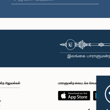
ன்ற அலுவல்கள்
பாராளுமன்ற கையடக்க செயலி
்