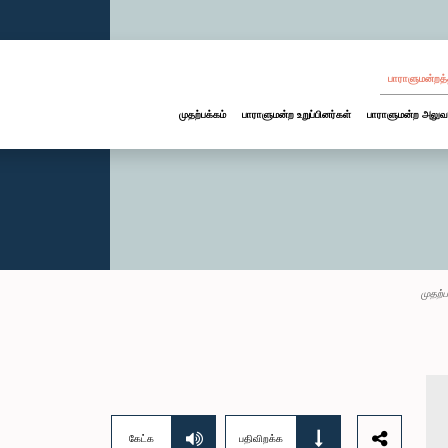
பாராளுமன்றத்
முதற்பக்கம்
பாராளுமன்ற உறுப்பினர்கள்
பாராளுமன்ற அலுவ
முதற்ப
கேட்க
பதிவிறக்க