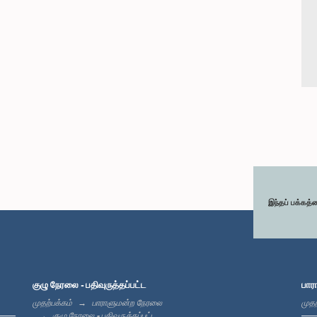
இந்தப் பக்கத்
குழு நேரலை - பதிவுருத்தப்பட்ட
பார
முதற்பக்கம்
பாராளுமன்ற நேரலை
முதற
குழு நேரலை - பதிவுருத்தப்பட்ட