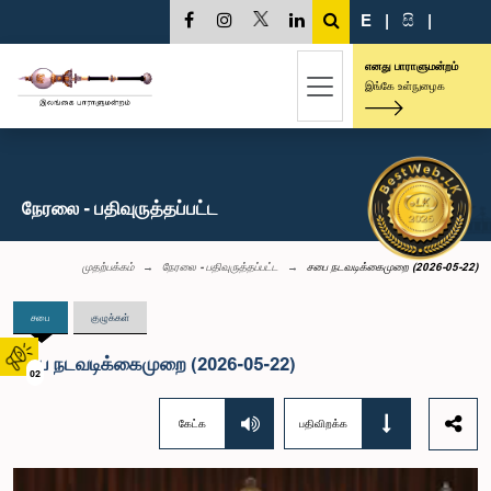
E
|
සි
|
எனது பாராளுமன்றம்
இங்கே உள்நுழைக
நேரலை - பதிவுருத்தப்பட்ட
முதற்பக்கம்
நேரலை - பதிவுருத்தப்பட்ட
சபை நடவடிக்கைமுறை (2026-05-22)
சபை
குழுக்கள்
சபை நடவடிக்கைமுறை (2026-05-22)
02
கேட்க
பதிவிறக்க