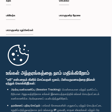
கற்க
செயலகம்
பி.ப. 1:30 - பி.ப. 1:38
பங்கேற்க
பாராளுமன்ற நேரலை
பாராளுமன்ற உறுப்பினர்கள்
பி.ப. 1:38 - பி.ப. 1:45
முதற்பக்கம்
பி.ப. 1:45 - பி.ப. 2:00
பாராளுமன்ற கையடக்க செயலி
உங்கள் அந்தரங்கத்தை நாம் மதிக்கிறோம்
"சரி" என்பதைக் கிளிக் செய்வதன் மூலம், பின்வருவனவற்றை நீங்கள்
ஏற்றுக் கொள்கிறீர்கள்:
பி.ப. 2:00 - பி.ப. 2:28
அமர்வு கண்காணிப்பு (Session Tracking):
மென்மையான மற்றும் தனிப்பட்ட
ரீதியான அனுபவத்திற்காக எங்கள் இணையத்தளத்தில் உங்கள் செயற்பாட்டைக்
எம்மை பின்தொடர்க :
கண்காணிக்க அமர்வுகளைப் பயன்படுத்துகிறோம்.
தரவினைப் பதிவு செய்தல் :
எங்கள் சேவைகளின் பாதுகாப்பு மற்றும் செயற்பாட்டை
பி.ப. 2:28 - பி.ப. 2:36
விருதுகள்
உறுதிப்படுத்துவதற்காக நாம் உங்களது IP முகவரி, சாதன விவரங்கள் மற்றும் பிற