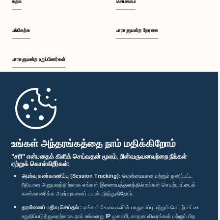
கற்க
செயலகம்
பி.ப. 1:30 - பி.ப. 1:38
பங்கேற்க
பாராளுமன்ற நேரலை
பாராளுமன்ற உறுப்பினர்கள்
பி.ப. 1:38 - பி.ப. 1:45
முதற்பக்கம்
பி.ப. 1:45 - பி.ப. 2:00
பாராளுமன்ற கையடக்க செயலி
உங்கள் அந்தரங்கத்தை நாம் மதிக்கிறோம்
"சரி" என்பதைக் கிளிக் செய்வதன் மூலம், பின்வருவனவற்றை நீங்கள்
ஏற்றுக் கொள்கிறீர்கள்:
பி.ப. 2:00 - பி.ப. 2:28
அமர்வு கண்காணிப்பு (Session Tracking):
மென்மையான மற்றும் தனிப்பட்ட
ரீதியான அனுபவத்திற்காக எங்கள் இணையத்தளத்தில் உங்கள் செயற்பாட்டைக்
எம்மை பின்தொடர்க :
கண்காணிக்க அமர்வுகளைப் பயன்படுத்துகிறோம்.
தரவினைப் பதிவு செய்தல் :
எங்கள் சேவைகளின் பாதுகாப்பு மற்றும் செயற்பாட்டை
பி.ப. 2:28 - பி.ப. 2:36
விருதுகள்
உறுதிப்படுத்துவதற்காக நாம் உங்களது IP முகவரி, சாதன விவரங்கள் மற்றும் பிற