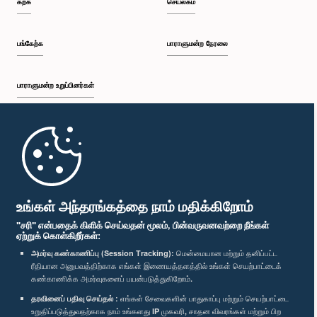
கற்க
செயலகம்
பி.ப. 1:30 - பி.ப. 1:38
பங்கேற்க
பாராளுமன்ற நேரலை
பாராளுமன்ற உறுப்பினர்கள்
பி.ப. 1:38 - பி.ப. 1:45
முதற்பக்கம்
பி.ப. 1:45 - பி.ப. 2:00
பாராளுமன்ற கையடக்க செயலி
உங்கள் அந்தரங்கத்தை நாம் மதிக்கிறோம்
"சரி" என்பதைக் கிளிக் செய்வதன் மூலம், பின்வருவனவற்றை நீங்கள்
ஏற்றுக் கொள்கிறீர்கள்:
பி.ப. 2:00 - பி.ப. 2:28
அமர்வு கண்காணிப்பு (Session Tracking):
மென்மையான மற்றும் தனிப்பட்ட
ரீதியான அனுபவத்திற்காக எங்கள் இணையத்தளத்தில் உங்கள் செயற்பாட்டைக்
எம்மை பின்தொடர்க :
கண்காணிக்க அமர்வுகளைப் பயன்படுத்துகிறோம்.
தரவினைப் பதிவு செய்தல் :
எங்கள் சேவைகளின் பாதுகாப்பு மற்றும் செயற்பாட்டை
பி.ப. 2:28 - பி.ப. 2:36
விருதுகள்
உறுதிப்படுத்துவதற்காக நாம் உங்களது IP முகவரி, சாதன விவரங்கள் மற்றும் பிற