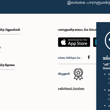
ன்ற அலுவல்கள்
பாராளுமன்ற கையடக்க செயலி
்
உங்
எம்மை பின்தொடர்க :
"சரி
ன்ற நேரலை
கொள்க
விருதுகள்
அ
அ
அ
தனியுரிமைக் கொள்கை
த
உ
த
ப
ப