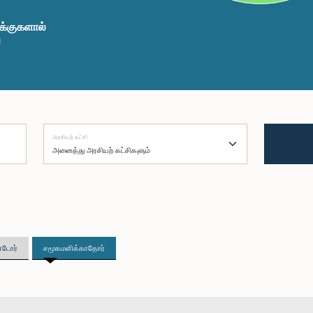
க்குகளால்
ு
அரசியற் கட்சி
்டோர்
சமூகமளிக்காதோர்