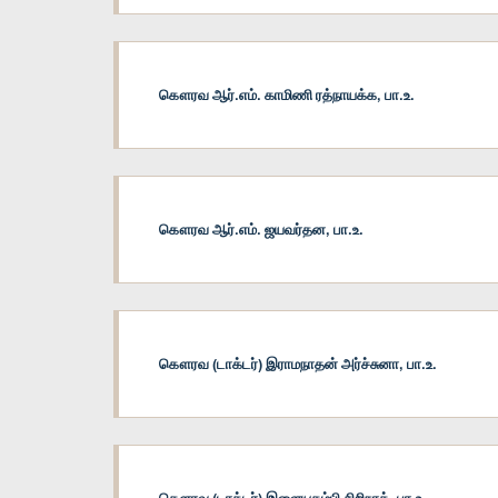
கௌரவ ஆர்.எம். காமிணி ரத்நாயக்க, பா.உ.
கௌரவ ஆர்.எம். ஜயவர்தன, பா.உ.
கௌரவ (டாக்டர்) இராமநாதன் அர்ச்சுனா, பா.உ.