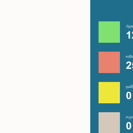
ஆத
1
எதி
2
தவி
0
சமூ
0