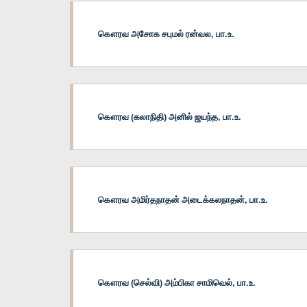
கௌரவ அசோக சபுமல் ரன்வல, பா.உ.
கௌரவ (கலாநிதி) அனில் ஜயந்த, பா.உ.
கௌரவ அமிர்தநாதன் அடைக்கலநாதன், பா.உ.
கௌரவ (செல்வி) அம்பிகா சாமிவெல், பா.உ.