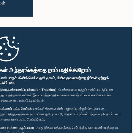
கள் அந்தரங்கத்தை நாம் மதிக்கிறோம்
" என்பதைக் கிளிக் செய்வதன் மூலம், பின்வருவனவற்றை நீங்கள் ஏற்றுக்
ிறீர்கள்:
மர்வு கண்காணிப்பு (Session Tracking):
மென்மையான மற்றும் தனிப்பட்ட ரீதியான
னுபவத்திற்காக எங்கள் இணையத்தளத்தில் உங்கள் செயற்பாட்டைக் கண்காணிக்க
மர்வுகளைப் பயன்படுத்துகிறோம்.
ரவினைப் பதிவு செய்தல் :
எங்கள் சேவைகளின் பாதுகாப்பு மற்றும் செயற்பாட்டை
றுதிப்படுத்துவதற்காக நாம் உங்களது IP முகவரி, சாதன விவரங்கள் மற்றும் பிற தொடர்புடைய
ரவை நாங்கள் பதிவு செய்கிறோம்.
யனர் நடத்தை பகுப்பாய்வு :
எமது இணையத்தளத்தை மேம்படுத்த நாம் பயனர் நடத்தையை
குப்பாய்வு செய்கிறோம்.