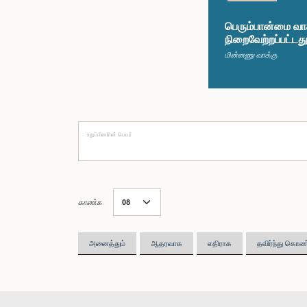
பெரும்பான்மை வா
நிறைவேற்றப்பட்டத
மின்னணு வாக்கு
உறுப்பினரின் பெயர்
காண்க
அனைத்தும்
ஆதரவாக
எதிராக
தவிர்ந்து கொண