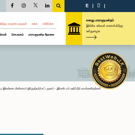
E
|
සි
|
எனது பாராளுமன்றம்
திற்கு வருகை தருதல்
கற்க
பங்கேற்க
இங்கே உங்கள் கணக்கிற்கு
உள்நுழைக
ல்கள்
செயலகம்
பாராளுமன்ற நேரலை
: இலங்கை மின்சாரம் (திருத்தச்) சட்டமூலம் – இரண்டாம் மதிப்பீடு வாக்களியுங்கள்