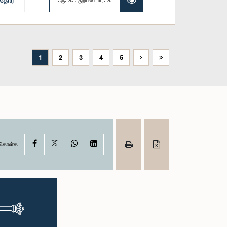
ாதோர்
சுருக்கக் குறிப்பை பார்க்க
1
2
3
4
5
X
Facebook
WhatsApp
LinkedIn
ு கொள்க