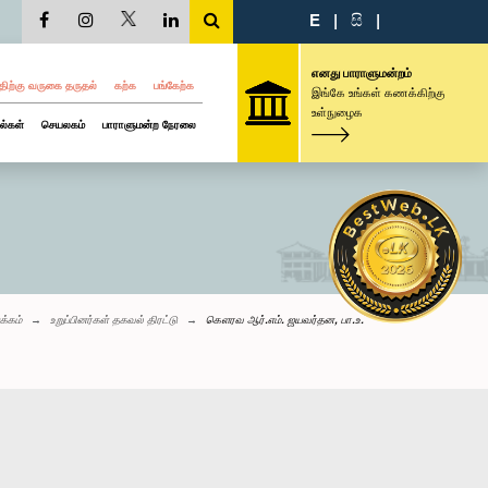
E
|
සි
|
எனது பாராளுமன்றம்
திற்கு வருகை தருதல்
கற்க
பங்கேற்க
இங்கே உங்கள் கணக்கிற்கு
உள்நுழைக
ல்கள்
செயலகம்
பாராளுமன்ற நேரலை
க்கம்
உறுப்பினர்கள் தகவல் திரட்டு
கௌரவ ஆர்.எம். ஜயவர்தன, பா.உ.