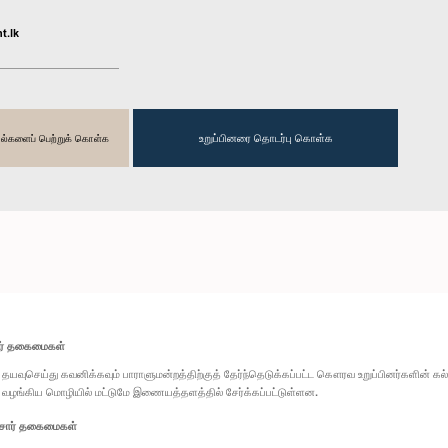
t.lk
உறுப்பினரை தொடர்பு கொள்க
தகவல்களைப் பெற்றுக் கொள்க
ார் தகைமைகள்
தயவுசெய்து கவனிக்கவும் பாராளுமன்றத்திற்குத் தேர்ந்தெடுக்கப்பட்ட கௌரவ உறுப்பினர்களின் க
வழங்கிய மொழியில் மட்டுமே இணையத்தளத்தில் சேர்க்கப்பட்டுள்ளன.
சார் தகைமைகள்