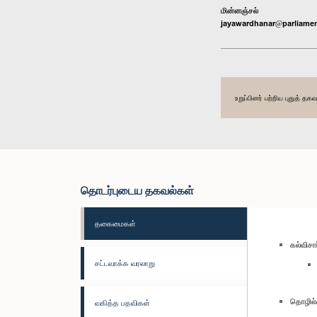
மின்னஞ்சல்
jayawardhanar@parliamen
உறுப்பினர் பற்றிய புதுத் 
தொடர்புடைய தகவல்கள்
தகைமைகள்
கல்விச
சட்டவாக்க வரலாறு
தொழில்
வகித்த பதவிகள்