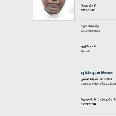
பிறந்த திகதி
1962-10-05
சமூக அந்தஸ்து
திருமணமானவர்
உத்தியோகம்
நிர்வாகி
உறுப்பினருடன் இணைக
முகவரி (அமர்வு நாட்களில்)
மாளிகாதென்ன சந்தி,படல்கும்ப
தொலைபேசி (அமர்வு நாட்களில
0552277964