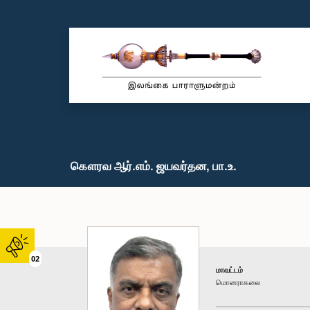
கௌரவ ஆர்.எம். ஜயவர்தன, பா.உ.
02
மாவட்டம்
மொனராகலை