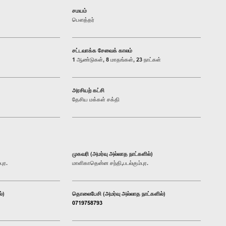
சமயம்
பௌத்தர்
சட்டவாக்க சேவைக் காலம்
1 ஆண்டுகள், 8 மாதங்கள், 23 நாட்கள்
அரசியற் கட்சி
தேசிய மக்கள் சக்தி
முகவரி (அமர்வு அல்லாத நாட்களில்)
ுர.
மாளிகாதென்ன சந்தி,படல்கும்புர.
்)
தொலைபேசி (அமர்வு அல்லாத நாட்களில்)
0719758793