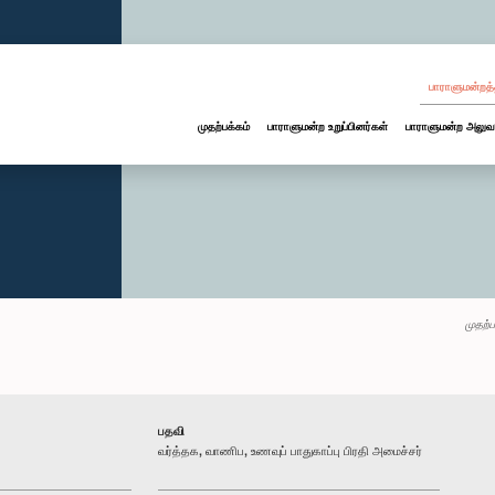
பாராளுமன்றத்
முதற்பக்கம்
பாராளுமன்ற உறுப்பினர்கள்
பாராளுமன்ற அலுவ
முதற்ப
பதவி
வர்த்தக, வாணிப, உணவுப் பாதுகாப்பு பிரதி அமைச்சர்