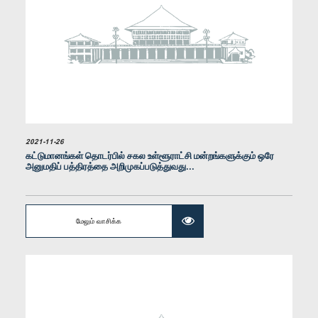
கௌரவ இந்திக அனுருத்த ஹேரத், பா.உ.
உறுப்பினர்
2021-11-26
கட்டுமானங்கள் தொடர்பில் சகல உள்ளூராட்சி மன்றங்களுக்கும் ஒரே
அனுமதிப் பத்திரத்தை அறிமுகப்படுத்துவது...
மேலும் வாசிக்க
கௌரவ ஜீவன் தொண்டமான், பா.உ.
உறுப்பினர்