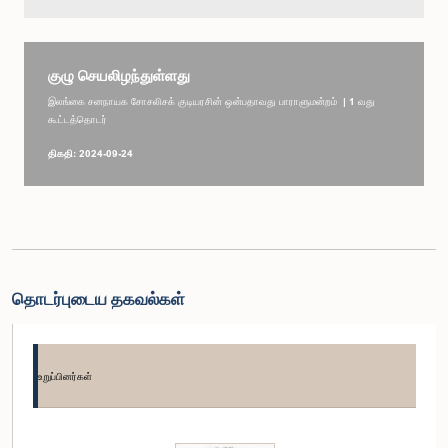
குழு செயலிழந்துள்ளது
இலங்கை சனநாயக சோசலிசக் குடியரசின் ஒன்பதாவது பாராளுமன்றம் | 1 வது
கூட்டத்தொடர்
திகதி: 2024-09-24
தொடர்புடைய தகவல்கள்
உறுப்பினர்கள்