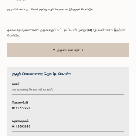
குழுவின் கூட்டநடப்பெண் மூன்று உறுப்பினர்களாக இருத்தல் வேண்டும்.
ஒவ்வொரு ஆலோசனைக் குழுவினதும் கூட்ட நடப்பெண் மூன்று (03) உறுப்பினர்களாக இருத்தல்
வேண்டும்.
குழுவை பின் தொடர
குழுச் செயலாளரை தொடர்பு கொள்க
பெயர்
பாராளுமன்ற செயலாளர் நாயகம்
தொலைபேசி
0112777228
தொலைநகல்
0112503986