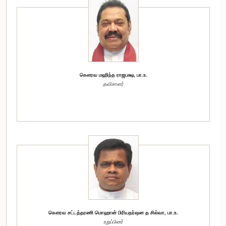
கௌரவ மஹிந்த ராஜபக்ஷ, பா.உ.
தவிசாளர்
கௌரவ சட்டத்தரணி மொஹான் பிரியதர்ஷன த சில்வா, பா.உ.
உறுப்பினர்