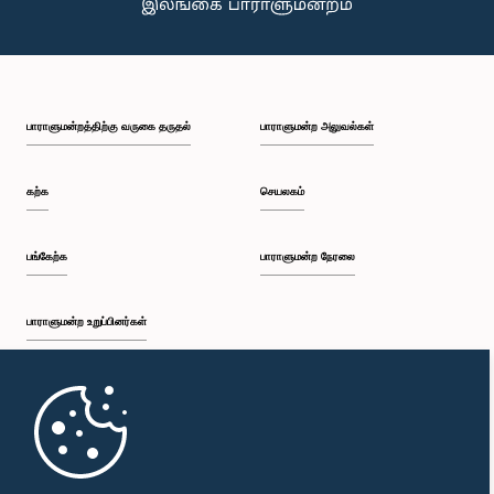
கௌரவ பிரமித்த பண்டார தென்னகோன், பா.உ.
பாராளுமன்றத்திற்கு வருகை தருதல்
பாராளுமன்ற அலுவல்கள்
உறுப்பினர்
கற்க
செயலகம்
பங்கேற்க
பாராளுமன்ற நேரலை
பாராளுமன்ற உறுப்பினர்கள்
முதற்பக்கம்
கௌரவ சட்டத்தரணி பிரேம்நாத் சி. தொலவத்த, பா.உ.
உறுப்பினர்
பாராளுமன்ற கையடக்க செயலி