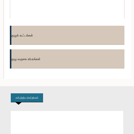
குழுக் கூட்டங்கள்
குழு வருகை விபரங்கள்
கௌரவ (கலாநிதி) நாலக கொடஹேவா, பா.உ.
உறுப்பினர்
சமீபத்திய செய்திகள்