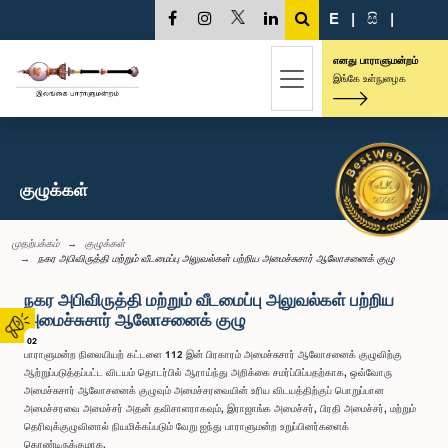
E
|
සි
|
எனது பாராளுமன்றம்
இங்கே உள்நுழைக
குழுக்கள்
முதற்பக்கம்
குழுக்கள்
நகர அபிவிருத்தி மற்றும் வீடமைப்பு அலுவல்கள் பற்றிய அமைச்சுசார் ஆலோசனைக் குழு
நகர அபிவிருத்தி மற்றும் வீடமைப்பு அலுவல்கள் பற்றிய
அமைச்சுசார் ஆலோசனைக் குழு
02
பாராளுமன்ற நிலையியற் கட்டளை 112 இன் பிரகாரம் அமைச்சுசார் ஆலோசனைக் குழுவிற்கு
ஆற்றுப்படுத்தப்பட்ட விடயம் தொடர்பில் ஆராய்ந்து அறிக்கை சமர்ப்பிப்பதற்காக, ஒவ்வோரு
அமைச்சுசார் ஆலோசனைக் குழுவும் அமைச்சரவையின் உரிய விடயத்திற்குப் பொறுப்பான
அமைச்சரவை அமைச்சர் அதன் தவிசாளராகவும், இராஜாங்க அமைச்சர், பிரதி அமைச்சர், மற்றும்
தெரிவுக்குழுவினால் நியமிக்கப்படும் வேறு ஐந்து பாராளுமன்ற உறுப்பினர்களைக்
கொண்டிருக்குமாக.