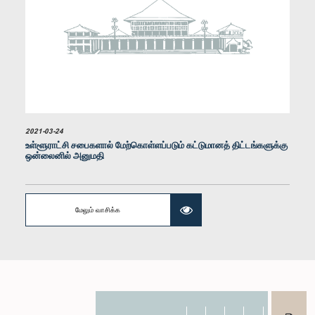
கௌரவ மனோ கணேசன், பா.உ.
2021-03-24
உறுப்பினர்
உள்ளூராட்சி சபைகளால் மேற்கொள்ளப்படும் கட்டுமானத் திட்டங்களுக்கு
ஒன்லைனில் அனுமதி
மேலும் வாசிக்க