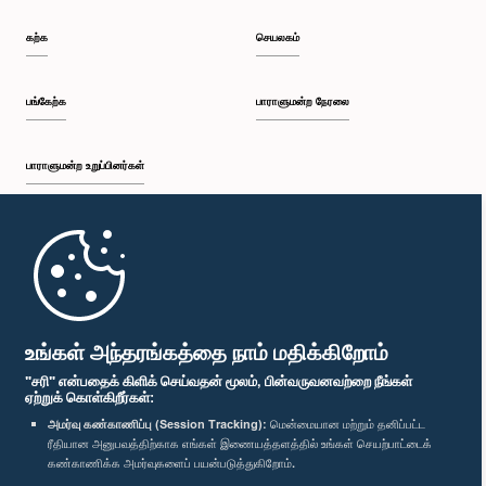
கற்க
செயலகம்
பங்கேற்க
பாராளுமன்ற நேரலை
பாராளுமன்ற உறுப்பினர்கள்
முதற்பக்கம்
பாராளுமன்ற கையடக்க செயலி
உங்கள் அந்தரங்கத்தை நாம் மதிக்கிறோம்
"சரி" என்பதைக் கிளிக் செய்வதன் மூலம், பின்வருவனவற்றை நீங்கள்
ஏற்றுக் கொள்கிறீர்கள்:
அமர்வு கண்காணிப்பு (Session Tracking):
மென்மையான மற்றும் தனிப்பட்ட
ரீதியான அனுபவத்திற்காக எங்கள் இணையத்தளத்தில் உங்கள் செயற்பாட்டைக்
எம்மை பின்தொடர்க :
கண்காணிக்க அமர்வுகளைப் பயன்படுத்துகிறோம்.