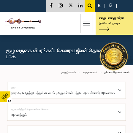
E
|
සි
|
எனது பாராளுமன்றம்
இங்கே உள்நுழைக
குழு வருகை விபரங்கள்: கௌரவ ஜீவன் தொண்டமான்,
பா.உ.
முதற்பக்கம்
வருகைகள்
ஜீவன் தொண்டமான்
குழு
02
சமூகமளித்தார்/சமூகமளிக்கவில்லை