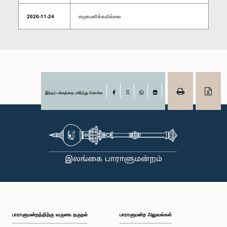
2020-11-24
சமூகமளிக்கவில்லை
இந்தப் பக்கத்தை பகிர்ந்து கொள்க
Facebook
X
WhatsApp
LinkedIn
பாராளுமன்றத்திற்கு வருகை தருதல்
பாராளுமன்ற அலுவல்கள்