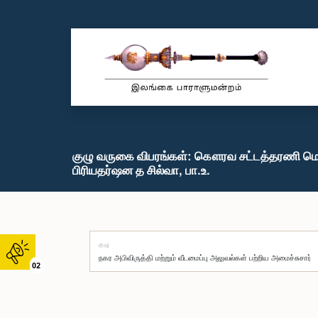
குழு வருகை விபரங்கள்: கௌரவ சட்டத்தரணி ம
பிரியதர்ஷன த சில்வா, பா.உ.
குழு
02