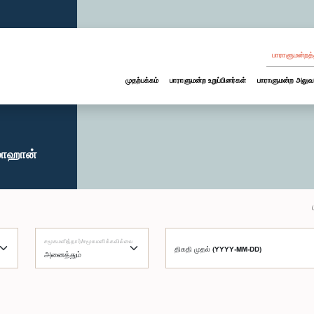
பாராளுமன்றத்
முதற்பக்கம்
பாராளுமன்ற உறுப்பினர்கள்
பாராளுமன்ற அலுவ
ொஹான்
சமூகமளித்தார்/சமூகமளிக்கவில்லை
திகதி முதல் (YYYY-MM-DD)