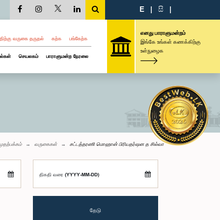
E
|
සි
|
எனது பாராளுமன்றம்
திற்கு வருகை தருதல்
கற்க
பங்கேற்க
இங்கே உங்கள் கணக்கிற்கு
உள்நுழைக
ல்கள்
செயலகம்
பாராளுமன்ற நேரலை
முதற்பக்கம்
வருகைகள்
சட்டத்தரணி மொஹான் பிரியதர்ஷன த சில்வா
திகதி வரை (YYYY-MM-DD)
தேடு