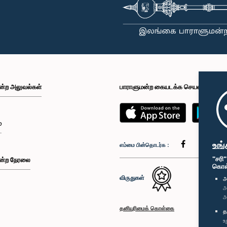
ன்ற அலுவல்கள்
பாராளுமன்ற கையடக்க செயலி
்
உங்
எம்மை பின்தொடர்க :
"சரி
ன்ற நேரலை
கொள்க
விருதுகள்
அ
அ
அ
தனியுரிமைக் கொள்கை
த
உ