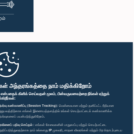
கள் அந்தரங்கத்தை நாம் மதிக்கிறோம்
" என்பதைக் கிளிக் செய்வதன் மூலம், பின்வருவனவற்றை நீங்கள் ஏற்றுக்
ிறீர்கள்:
மர்வு கண்காணிப்பு (Session Tracking):
மென்மையான மற்றும் தனிப்பட்ட ரீதியான
னுபவத்திற்காக எங்கள் இணையத்தளத்தில் உங்கள் செயற்பாட்டைக் கண்காணிக்க
மர்வுகளைப் பயன்படுத்துகிறோம்.
ரவினைப் பதிவு செய்தல் :
எங்கள் சேவைகளின் பாதுகாப்பு மற்றும் செயற்பாட்டை
றுதிப்படுத்துவதற்காக நாம் உங்களது IP முகவரி, சாதன விவரங்கள் மற்றும் பிற தொடர்புடைய