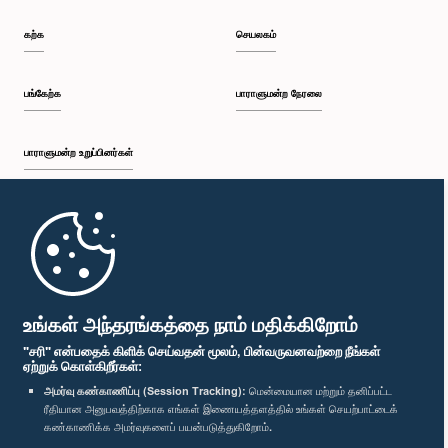
கற்க
செயலகம்
பங்கேற்க
பாராளுமன்ற நேரலை
பாராளுமன்ற உறுப்பினர்கள்
முதற்பக்கம்
பாராளுமன்ற கையடக்க செயலி
உங்கள் அந்தரங்கத்தை நாம் மதிக்கிறோம்
"சரி" என்பதைக் கிளிக் செய்வதன் மூலம், பின்வருவனவற்றை நீங்கள்
ஏற்றுக் கொள்கிறீர்கள்:
அமர்வு கண்காணிப்பு (Session Tracking):
மென்மையான மற்றும் தனிப்பட்ட
ரீதியான அனுபவத்திற்காக எங்கள் இணையத்தளத்தில் உங்கள் செயற்பாட்டைக்
எம்மை பின்தொடர்க :
கண்காணிக்க அமர்வுகளைப் பயன்படுத்துகிறோம்.