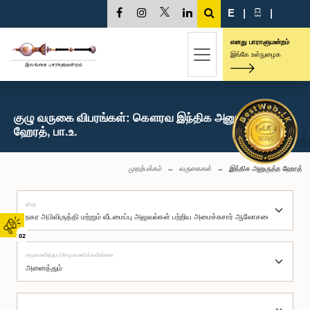
E
|
සි
|
எனது பாராளுமன்றம்
இங்கே உள்நுழைக
குழு வருகை விபரங்கள்: கௌரவ இந்திக அனுருத்த
ஹேரத், பா.உ.
முதற்பக்கம்
வருகைகள்
இந்திக அனுருத்த ஹேரத்
குழு
02
சமூகமளித்தார்/சமூகமளிக்கவில்லை