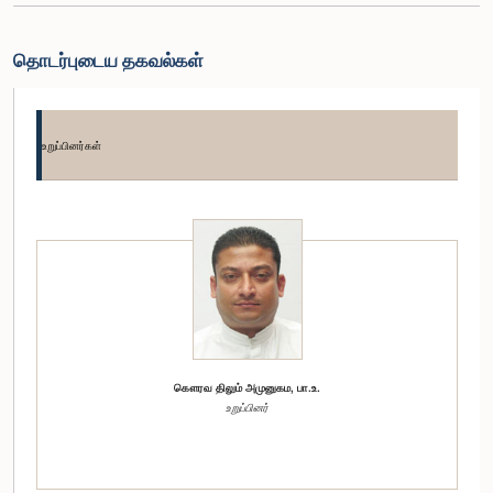
தொடர்புடைய தகவல்கள்
உறுப்பினர்கள்
கௌரவ திலும் அமுனுகம, பா.உ.
உறுப்பினர்