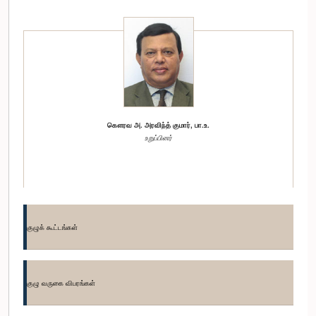
கௌரவ அ. அரவிந்த் குமார், பா.உ.
உறுப்பினர்
குழுக் கூட்டங்கள்
குழு வருகை விபரங்கள்