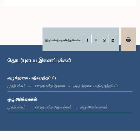
கௌரவ தம்மிக்க பெரேரா, பா.உ.
உறுப்பினர்
இந்தப் பக்கத்தை பகிர்ந்து கொள்க
Facebook
X
WhatsApp
LinkedIn
தொடர்புடைய இணைப்புக்கள்
குழு நேரலை - பதிவுருத்தப்பட்ட
முதற்பக்கம்
பாராளுமன்ற நேரலை
குழு நேரலை - பதிவுருத்தப்பட்ட
கௌரவ யதாமிணீ குணவர்தன, பா.உ.
உறுப்பினர்
குழு அறிக்கைகள்
முதற்பக்கம்
பாராளுமன்ற அலுவல்கள்
குழு அறிக்கைகள்