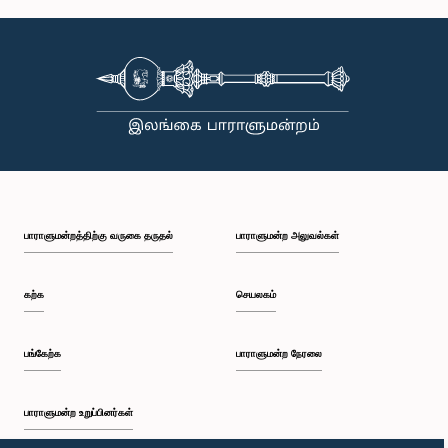
கௌரவ நிரோஷன் பெரேரா, பா.உ.
உறுப்பினர்
பாராளுமன்றத்திற்கு வருகை தருதல்
பாராளுமன்ற அலுவல்கள்
கற்க
செயலகம்
பங்கேற்க
பாராளுமன்ற நேரலை
கௌரவ இரான் விக்கிரமரத்ன, பா.உ.
உறுப்பினர்
பாராளுமன்ற உறுப்பினர்கள்