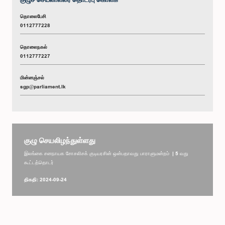
தொலைபேசி
0112777228
தொலைநகல்
0112777227
மின்னஞ்சல்
sgp@parliament.lk
குழு செயலிழந்துள்ளது
இலங்கை சனநாயக சோசலிசக் குடியரசின் ஒன்பதாவது பாராளுமன்றம் | 5 வது
கூட்டத்தொடர்
திகதி: 2024-09-24