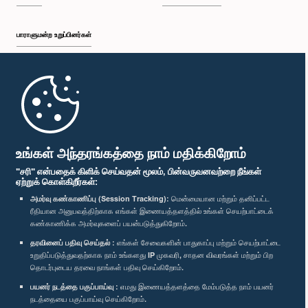
பாராளுமன்ற உறுப்பினர்கள்
முதற்பக்கம்
பாராளுமன்ற கையடக்க செயலி
உங்கள் அந்தரங்கத்தை நாம் மதிக்கிறோம்
"சரி" என்பதைக் கிளிக் செய்வதன் மூலம், பின்வருவனவற்றை நீங்கள்
ஏற்றுக் கொள்கிறீர்கள்:
அமர்வு கண்காணிப்பு (Session Tracking):
மென்மையான மற்றும் தனிப்பட்ட
ரீதியான அனுபவத்திற்காக எங்கள் இணையத்தளத்தில் உங்கள் செயற்பாட்டைக்
எம்மை பின்தொடர்க :
கண்காணிக்க அமர்வுகளைப் பயன்படுத்துகிறோம்.
தரவினைப் பதிவு செய்தல் :
எங்கள் சேவைகளின் பாதுகாப்பு மற்றும் செயற்பாட்டை
விருதுகள்
உறுதிப்படுத்துவதற்காக நாம் உங்களது IP முகவரி, சாதன விவரங்கள் மற்றும் பிற
தொடர்புடைய தரவை நாங்கள் பதிவு செய்கிறோம்.
பயனர் நடத்தை பகுப்பாய்வு :
எமது இணையத்தளத்தை மேம்படுத்த நாம் பயனர்
தனியுரிமைக் கொள்கை
நடத்தையை பகுப்பாய்வு செய்கிறோம்.