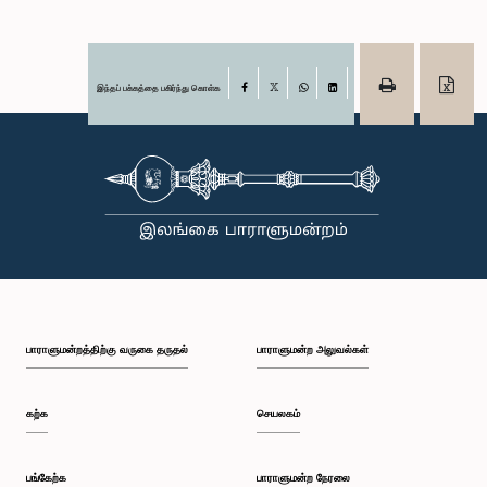
இந்தப் பக்கத்தை பகிர்ந்து கொள்க
Facebook
X
WhatsApp
LinkedIn
பாராளுமன்றத்திற்கு வருகை தருதல்
பாராளுமன்ற அலுவல்கள்
கற்க
செயலகம்
பங்கேற்க
பாராளுமன்ற நேரலை