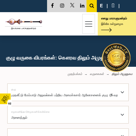
E
|
සි
|
எனது பாராளுமன்றம்
இங்கே உள்நுழைக
குழு வருகை விபரங்கள்: கௌரவ திலும் அமுனுகம, பா.உ.
முதற்பக்கம்
வருகைகள்
திலும் அமுனுகம
குழு
02
சமூகமளித்தார்/சமூகமளிக்கவில்லை