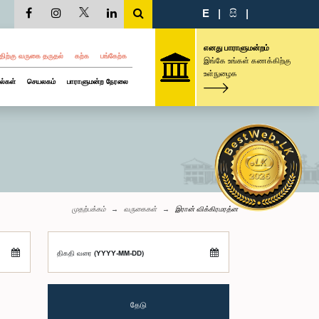
E
|
සි
|
எனது பாராளுமன்றம்
திற்கு வருகை தருதல்
கற்க
பங்கேற்க
இங்கே உங்கள் கணக்கிற்கு
உள்நுழைக
ல்கள்
செயலகம்
பாராளுமன்ற நேரலை
முதற்பக்கம்
வருகைகள்
இரான் விக்கிரமரத்ன
திகதி வரை (YYYY-MM-DD)
தேடு