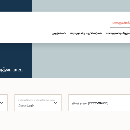
பாராளுமன்றத்
முதற்பக்கம்
பாராளுமன்ற உறுப்பினர்கள்
பாராளுமன்ற அலுவ
த்ன, பா.உ.
சமூகமளித்தார்/சமூகமளிக்கவில்லை
திகதி முதல் (YYYY-MM-DD)