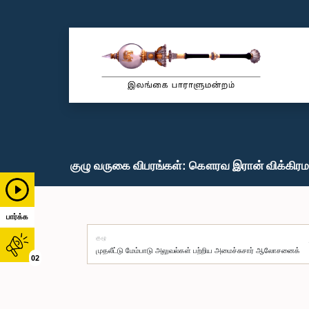
குழு வருகை விபரங்கள்: கௌரவ இரான் விக்கிரமர
பார்க்க
குழு
02