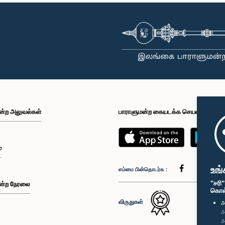
ன்ற அலுவல்கள்
பாராளுமன்ற கையடக்க செயலி
்
உங்
எம்மை பின்தொடர்க :
"சரி
ன்ற நேரலை
கொள்க
விருதுகள்
அ
அ
அ