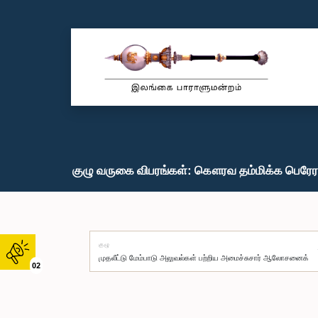
குழு வருகை விபரங்கள்: கௌரவ தம்மிக்க பெரேரா
குழு
02