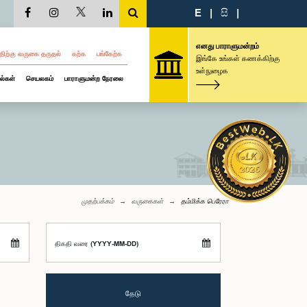
E
|
සි
|
எனது பாராளுமன்றம்
திற்கு வருகை தருதல்
கற்க
பங்கேற்க
இங்கே உங்கள் கணக்கிற்கு
உள்நுழைக
ல்கள்
செயலகம்
பாராளுமன்ற நேரலை
முதற்பக்கம்
வருகைகள்
தம்மிக்க பெரேரா
திகதி வரை (YYYY-MM-DD)
தேடு