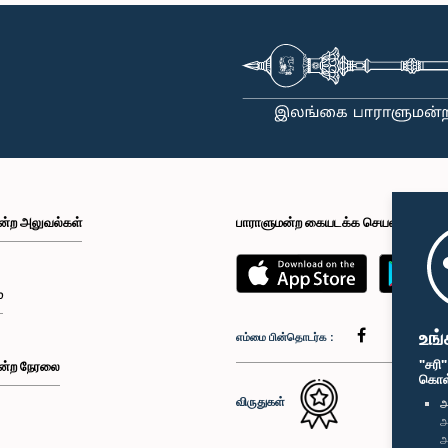
ன்ற அலுவல்கள்
பாராளுமன்ற கையடக்க செயலி
்
உங்
எம்மை பின்தொடர்க :
"சரி
ன்ற நேரலை
கொள்க
விருதுகள்
அ
அ
அ