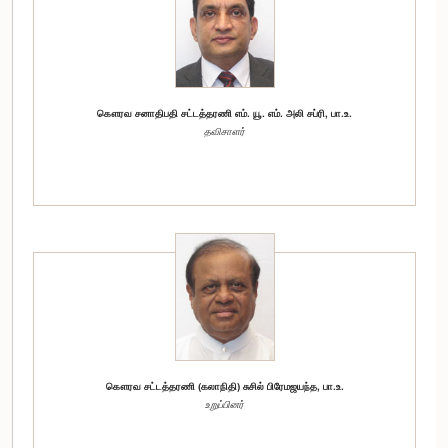
கௌரவ சனாதிபதி சட்டத்தரணி எம். யூ. எம். அலி சப்ரி, பா.உ.
தவிசாளர்
கௌரவ சட்டத்தரணி (கலாநிதி) சுசில் பிரேமஜயந்த, பா.உ.
உறுப்பினர்