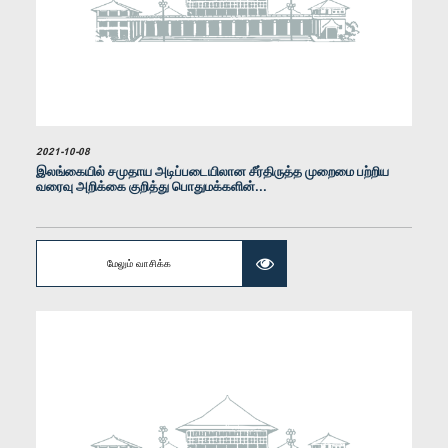
கௌரவ சட்டத்தரணி சாகர காரியவசம், பா.உ.
உறுப்பினர்
2021-10-08
இலங்கையில் சமுதாய அடிப்படையிலான சீர்திருத்த முறைமை பற்றிய
வரைவு அறிக்கை குறித்து பொதுமக்களின்...
மேலும் வாசிக்க
கௌரவ (டாக்டர் திருமதி) சுதர்ஷினி பர்னாந்துபுள்ளே, பா.உ.
உறுப்பினர்