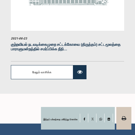
2021-06-23
குற்றவியல் நடவடிக்கைமுறை சட்டக்கோவை (திருத்தம்) சட்டமூலத்தை
பாராளுமன்றத்தில் சமர்ப்பிக்க நீதி...
மேலும் வாசிக்க
இந்தப் பக்கத்தை பகிர்ந்து கொள்க
Facebook
X
WhatsApp
LinkedIn