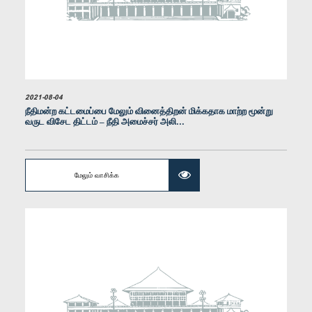
2021-08-04
நீதிமன்ற கட்டமைப்பை மேலும் வினைத்திறன் மிக்கதாக மாற்ற மூன்று
வருட விசேட திட்டம் – நீதி அமைச்சர் அலி...
கௌரவ லொஹான் ரத்வத்தே, பா.உ.
உறுப்பினர்
மேலும் வாசிக்க