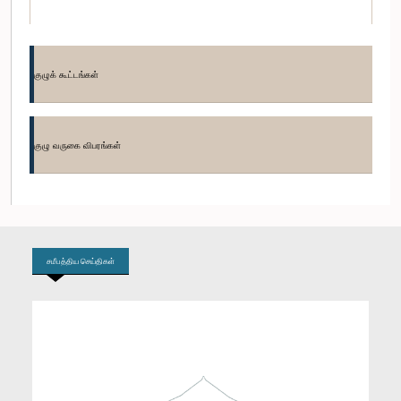
குழுக் கூட்டங்கள்
குழு வருகை விபரங்கள்
கௌரவ ஜீ.ஜீ. பொன்னம்பலம், பா.உ.
உறுப்பினர்
சமீபத்திய செய்திகள்