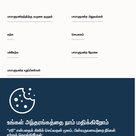
பாராளுமன்றத்திற்கு வருகை தருதல்
பாராளுமன்ற அலுவல்கள்
கற்க
செயலகம்
பங்கேற்க
பாராளுமன்ற நேரலை
பாராளுமன்ற உறுப்பினர்கள்
முதற்பக்கம்
பாராளுமன்ற கையடக்க செயலி
உங்கள் அந்தரங்கத்தை நாம் மதிக்கிறோம்
"சரி" என்பதைக் கிளிக் செய்வதன் மூலம், பின்வருவனவற்றை நீங்கள்
ஏற்றுக் கொள்கிறீர்கள்: