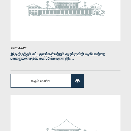
கௌரவ அகில எல்லாவல, பா.உ.
உறுப்பினர்
2021-10-20
இரு திருத்தச் சட்டமூலங்கள் மற்றும் ஒழுங்குவிதி ஆகியவற்றை
பாராளுமன்றத்தில் சமர்ப்பிக்கவுள்ள நீதி...
மேலும் வாசிக்க
கௌரவ க.வி. விக்னேஸ்வரன், பா.உ.
உறுப்பினர்