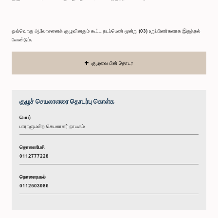
ஒவ்வொரு ஆலோசனைக் குழுவினதும் கூட்ட நடப்பெண் மூன்று (03) உறுப்பினர்களாக இருத்தல்
வேண்டும்.
குழுவை பின் தொடர
குழுச் செயலாளரை தொடர்பு கொள்க
பெயர்
பாராளுமன்ற செயலாளர் நாயகம்
தொலைபேசி
0112777228
தொலைநகல்
0112503986