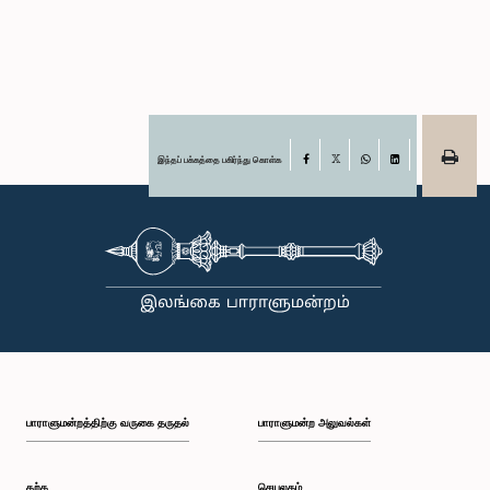
இந்தப் பக்கத்தை பகிர்ந்து கொள்க
Facebook
X
WhatsApp
LinkedIn
பாராளுமன்றத்திற்கு வருகை தருதல்
பாராளுமன்ற அலுவல்கள்
கற்க
செயலகம்