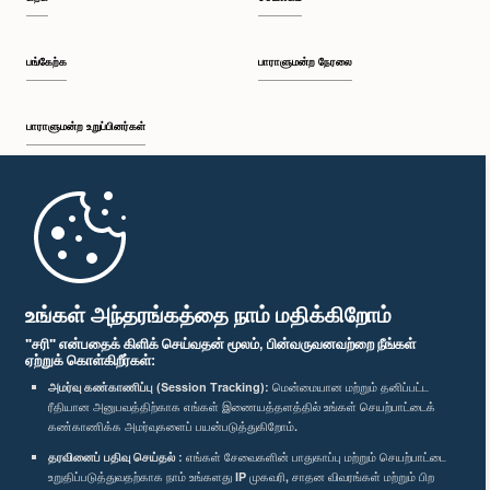
பங்கேற்க
பாராளுமன்ற நேரலை
பாராளுமன்ற உறுப்பினர்கள்
முதற்பக்கம்
பாராளுமன்ற கையடக்க செயலி
உங்கள் அந்தரங்கத்தை நாம் மதிக்கிறோம்
"சரி" என்பதைக் கிளிக் செய்வதன் மூலம், பின்வருவனவற்றை நீங்கள்
ஏற்றுக் கொள்கிறீர்கள்:
அமர்வு கண்காணிப்பு (Session Tracking):
மென்மையான மற்றும் தனிப்பட்ட
ரீதியான அனுபவத்திற்காக எங்கள் இணையத்தளத்தில் உங்கள் செயற்பாட்டைக்
எம்மை பின்தொடர்க :
கண்காணிக்க அமர்வுகளைப் பயன்படுத்துகிறோம்.
தரவினைப் பதிவு செய்தல் :
எங்கள் சேவைகளின் பாதுகாப்பு மற்றும் செயற்பாட்டை
விருதுகள்
உறுதிப்படுத்துவதற்காக நாம் உங்களது IP முகவரி, சாதன விவரங்கள் மற்றும் பிற