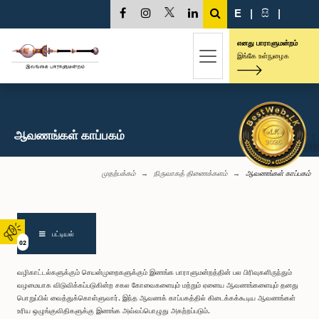
E
|
සි
|
எனது பாராளுமன்றம்
இங்கே உள்நுழைக
ஆவணங்கள் காப்பகம்
முதற்பக்கம்
நிருவாகத் திணைக்களம்
ஆவணங்கள் காப்பகம்
பட்டியல்
02
வழிகாட்டல்களுக்கும் செயன்முறைகளுக்கும் இணங்க பாராளுமன்றத்தின் பல பிரிவுகளிருந்தும்
வழமையாக விடுவிக்கப்படுகின்ற சகல கோவைகளையும் மற்றும் ஏனைய ஆவணங்களையும் தனது
பொறுப்பில் வைத்துக்கொள்ளுவார். இந்த ஆவணக் காப்பகத்தில் கிடைக்கக்கூடிய ஆவணங்கள்
உரிய ஒழுங்குவிதிகளுக்கு இணங்க அவ்வப்பொழுது அகற்றப்படும்.