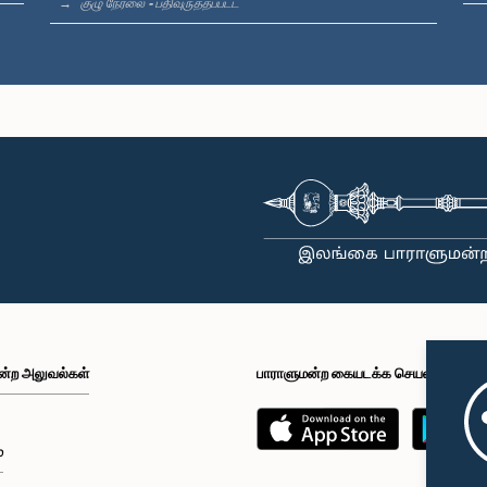
குழு நேரலை - பதிவுருத்தப்பட்ட
ன்ற அலுவல்கள்
பாராளுமன்ற கையடக்க செயலி
்