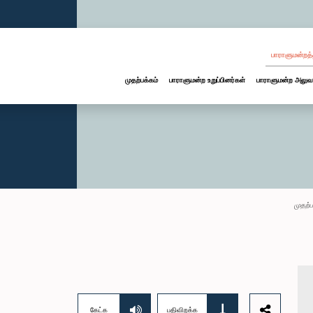
பாராளுமன்றத்
முதற்பக்கம்
பாராளுமன்ற உறுப்பினர்கள்
பாராளுமன்ற அலுவ
முதற்ப
கேட்க
பதிவிறக்க