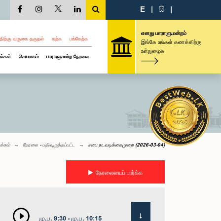
E
|
සි
|
எனது பாராளுமன்றம்
திற்கு வருகை தருதல்
கற்க
பங்கேற்க
இங்கே உங்கள் கணக்கிற்கு
உள்நுழைக
ல்கள்
செயலகம்
பாராளுமன்ற நேரலை
க்கம்
நேரலை - பதிவுருத்தப்பட்ட
சபை நடவடிக்கைமுறை (2026-03-04)
நேரலையைப் பார்க்க
மு.ப. 9:30 - மு.ப. 10:15