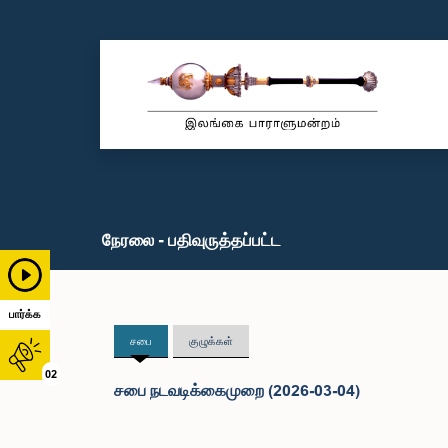
நேரலை - பதிவுருத்தப்பட்ட
பார்க்க
சபை
குழுக்கள்
02
சபை நடவடிக்கைமுறை (2026-03-04)