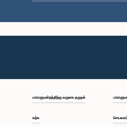
பாராளுமன்றத்திற்கு வருகை தருதல்
பாராளும
கற்க
செயலகம