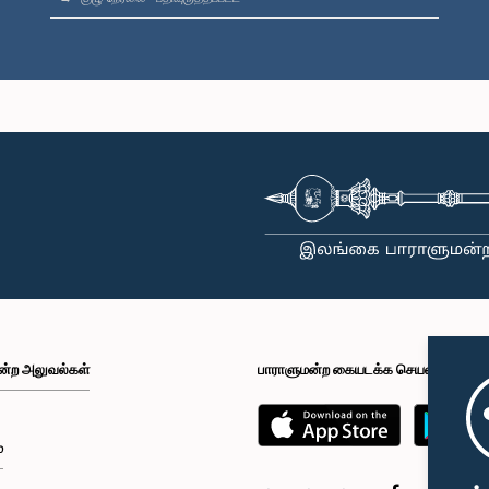
ன்ற அலுவல்கள்
பாராளுமன்ற கையடக்க செயலி
்