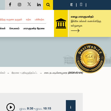
E
|
සි
|
எனது பாராளுமன்றம்
திற்கு வருகை தருதல்
கற்க
பங்கேற்க
இங்கே உங்கள் கணக்கிற்கு
உள்நுழைக
ல்கள்
செயலகம்
பாராளுமன்ற நேரலை
க்கம்
நேரலை - பதிவுருத்தப்பட்ட
சபை நடவடிக்கைமுறை (2026-03-04)
மு.ப. 9:30 - மு.ப. 10:15