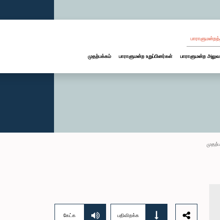
பாராளுமன்றத்
முதற்பக்கம்
பாராளுமன்ற உறுப்பினர்கள்
பாராளுமன்ற அலுவ
முதற்ப
கேட்க
பதிவிறக்க