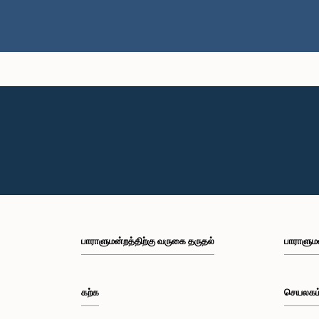
பாராளுமன்றத்திற்கு வருகை தருதல்
பாராளும
கற்க
செயலகம